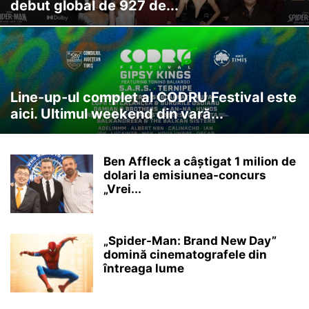
debut global de 927 de...
Line-up-ul complet al CODRU Festival este
aici. Ultimul weekend din vară...
Ben Affleck a câștigat 1 milion de
dolari la emisiunea-concurs
„Vrei...
„Spider-Man: Brand New Day”
domină cinematografele din
întreaga lume