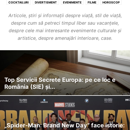
COCKTAILURI
DIVERTISMENT
EVENIMENTE
FILME
HOROSCOP
LA TV
Articole, știri și informații despre viață, stil de viață,
despre cum să petreci timpul liber sau vacanțele,
despre cele mai interesante evenimente culturale și
artistice, despre amenajări interioare, case.
Top Servicii Secrete Europa: pe ce loc e
România (SIE) și...
„Spider-Man: Brand New Day” face istorie: