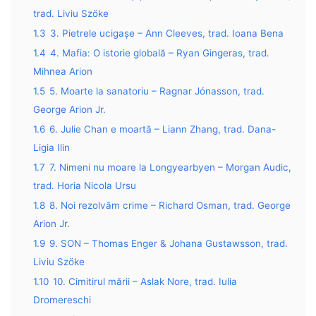
trad. Liviu Szöke
1.3
3. Pietrele ucigașe – Ann Cleeves, trad. Ioana Bena
1.4
4. Mafia: O istorie globală – Ryan Gingeras, trad.
Mihnea Arion
1.5
5. Moarte la sanatoriu – Ragnar Jónasson, trad.
George Arion Jr.
1.6
6. Julie Chan e moartă – Liann Zhang, trad. Dana-
Ligia Ilin
1.7
7. Nimeni nu moare la Longyearbyen – Morgan Audic,
trad. Horia Nicola Ursu
1.8
8. Noi rezolvăm crime – Richard Osman, trad. George
Arion Jr.
1.9
9. SON – Thomas Enger & Johana Gustawsson, trad.
Liviu Szöke
1.10
10. Cimitirul mării – Aslak Nore, trad. Iulia
Dromereschi