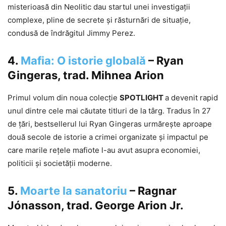
misterioasă din Neolitic dau startul unei investigații
complexe, pline de secrete și răsturnări de situație,
condusă de îndrăgitul Jimmy Perez.
4.
Mafia: O istorie globală
– Ryan
Gingeras, trad. Mihnea Arion
Primul volum din noua colecție
SPOTLIGHT
a devenit rapid
unul dintre cele mai căutate titluri de la târg. Tradus în 27
de țări, bestsellerul lui Ryan Gingeras urmărește aproape
două secole de istorie a crimei organizate și impactul pe
care marile rețele mafiote l-au avut asupra economiei,
politicii și societății moderne.
5.
Moarte la sanatoriu
– Ragnar
Jónasson, trad. George Arion Jr.