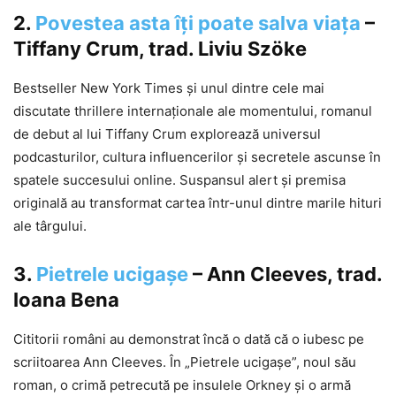
2.
Povestea asta îți poate salva viața
–
Tiffany Crum, trad. Liviu Szöke
Bestseller New York Times și unul dintre cele mai
discutate thrillere internaționale ale momentului, romanul
de debut al lui Tiffany Crum explorează universul
podcasturilor, cultura influencerilor și secretele ascunse în
spatele succesului online. Suspansul alert și premisa
originală au transformat cartea într-unul dintre marile hituri
ale târgului.
3.
Pietrele ucigașe
– Ann Cleeves, trad.
Ioana Bena
Cititorii români au demonstrat încă o dată că o iubesc pe
scriitoarea Ann Cleeves. În „Pietrele ucigașe”, noul său
roman, o crimă petrecută pe insulele Orkney și o armă