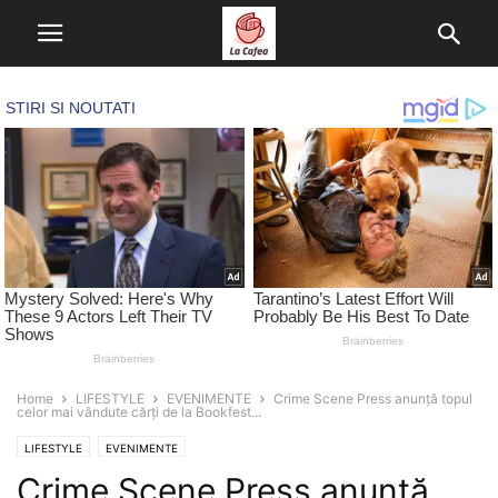
Home
LIFESTYLE
EVENIMENTE
Crime Scene Press anunță topul
celor mai vândute cărți de la Bookfest...
LIFESTYLE
EVENIMENTE
Crime Scene Press anunță