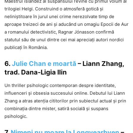
Maestrul islandez al suspansului revine cu primul volum al
trilogiei Helgi. Construind o atmosferă gotică și
neliniștitoare în jurul unei crime nerezolvate timp de
aproape treizeci de ani și aducând un omagiu Epocii de Aur
a romanului detectivistic, Ragnar Jónasson confirmă
statutul său de unul dintre cei mai apreciați autori nordici
publicați în România.
6.
Julie Chan e moartă
– Liann Zhang,
trad. Dana-Ligia Ilin
Un thriller psihologic contemporan despre identitate,
influenceri și obsesia succesului online. Debutul lui Liann
Zhang a atras atenția cititorilor prin subiectul actual și prin
combinația dintre mister, satiră socială și suspans
psihologic.
7.
Nimeni nu moare la Longyearbyen
–