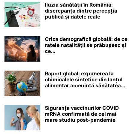
Iluzia sănătății în România:
discrepanța dintre percepția
publică și datele reale
Criza demografică globală: de ce
ratele natalității se prăbușesc și
ce...
Raport global: expunerea la
chimicalele sintetice din lanțul
alimentar amenință sănătatea...
Siguranța vaccinurilor COVID
mRNA confirmată de cel mai
mare studiu post-pandemie