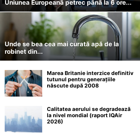
Uniunea Europeană petrec până la 6 ore...
Unde se bea cea mai curată apă de la
robinet din...
Marea Britanie interzice definitiv
tutunul pentru generațiile
născute după 2008
Calitatea aerului se degradează
la nivel mondial (raport IQAir
2026)