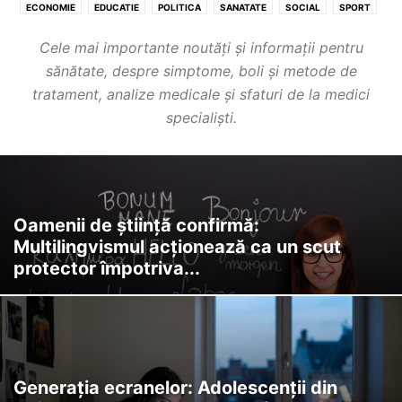
ECONOMIE
EDUCATIE
POLITICA
SANATATE
SOCIAL
SPORT
Cele mai importante noutăți și informații pentru
sănătate, despre simptome, boli și metode de
tratament, analize medicale și sfaturi de la medici
specialiști.
Oamenii de știință confirmă:
Multilingvismul acționează ca un scut
protector împotriva...
Generația ecranelor: Adolescenții din