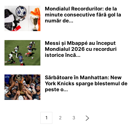
Mondialul Recordurilor: de la
minute consecutive fără gol la
număr de...
Messi şi Mbappé au început
Mondialul 2026 cu recorduri
istorice încă...
Sărbătoare în Manhattan: New
York Knicks sparge blestemul de
peste o...
1
2
3