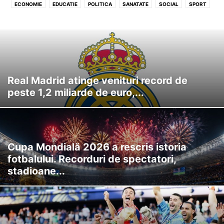
ECONOMIE
EDUCATIE
POLITICA
SANATATE
SOCIAL
SPORT
Real Madrid atinge venituri record de
peste 1,2 miliarde de euro,...
Cupa Mondială 2026 a rescris istoria
fotbalului. Recorduri de spectatori,
stadioane...