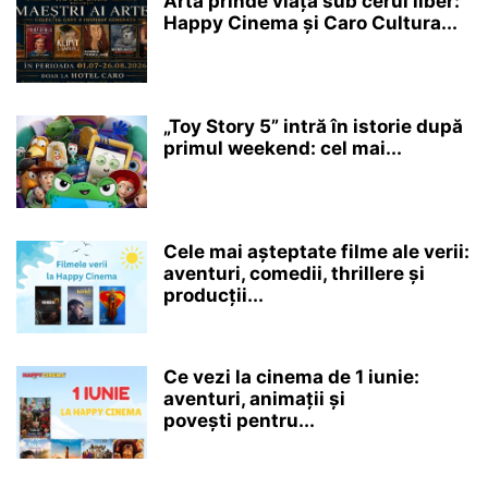
Arta prinde viață sub cerul liber:
Happy Cinema și Caro Cultura...
„Toy Story 5” intră în istorie după
primul weekend: cel mai...
Cele mai așteptate filme ale verii:
aventuri, comedii, thrillere și
producții...
Ce vezi la cinema de 1 iunie:
aventuri, animații și
povești pentru...