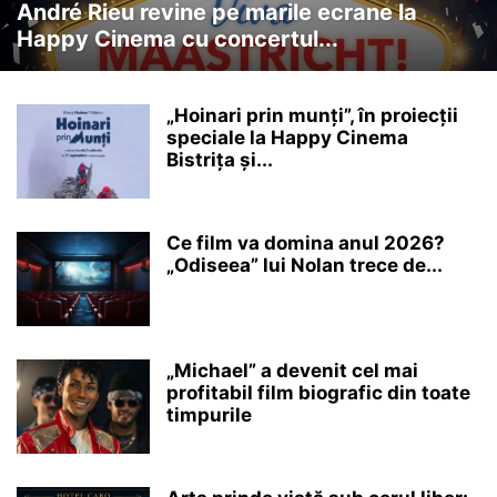
André Rieu revine pe marile ecrane la
Happy Cinema cu concertul...
„Hoinari prin munți”, în proiecții
speciale la Happy Cinema
Bistrița și...
Ce film va domina anul 2026?
„Odiseea” lui Nolan trece de...
„Michael” a devenit cel mai
profitabil film biografic din toate
timpurile