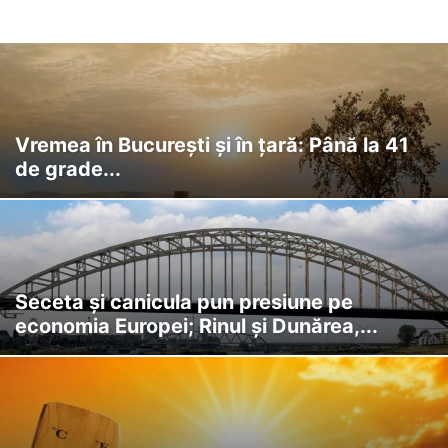
SCI-TECH
STIRI
TURISM
VIDEO
VREMEA
Vremea în București și în țară: Până la 41
de grade...
Seceta și canicula pun presiune pe
economia Europei; Rinul și Dunărea,...