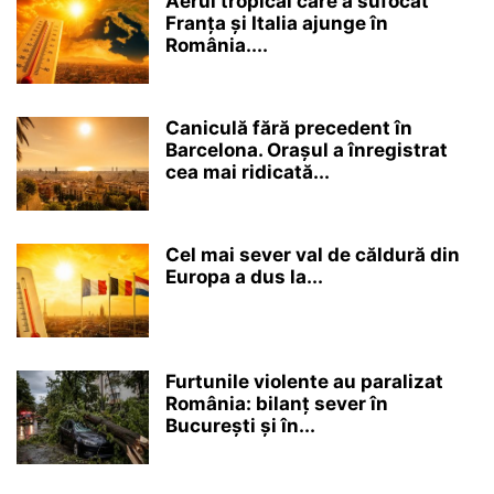
Aerul tropical care a sufocat
Franța și Italia ajunge în
România....
Caniculă fără precedent în
Barcelona. Orașul a înregistrat
cea mai ridicată...
Cel mai sever val de căldură din
Europa a dus la...
Furtunile violente au paralizat
România: bilanț sever în
București și în...