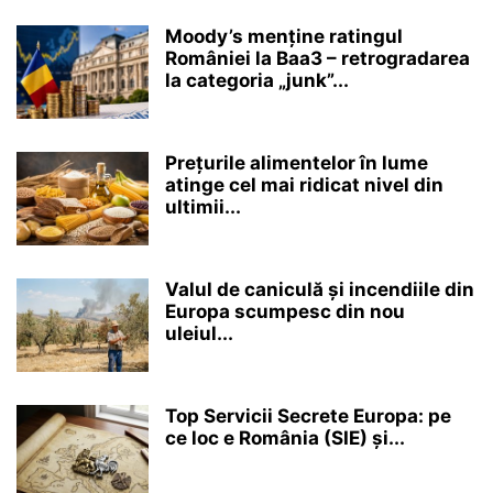
Moody’s menține ratingul
României la Baa3 – retrogradarea
la categoria „junk”...
Prețurile alimentelor în lume
atinge cel mai ridicat nivel din
ultimii...
Valul de caniculă și incendiile din
Europa scumpesc din nou
uleiul...
Top Servicii Secrete Europa: pe
ce loc e România (SIE) și...