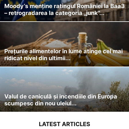
Moody’s menține ratingul României la Baa3
– retrogradarea la categoria „junk”...
Prețurile alimentelor în lume atinge cel mai
ridicat nivel din ultimii...
Valul de caniculă și incendiile din Europa
scumpesc din nou uleiul...
LATEST ARTICLES