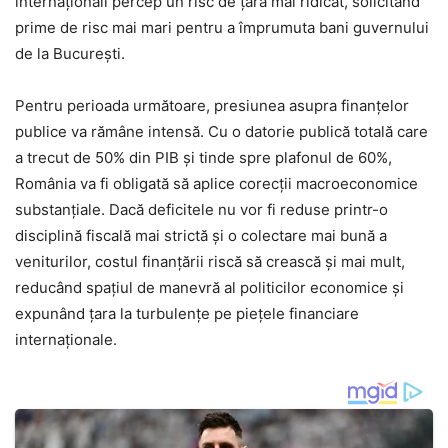
internaționali percep un risc de țară mai ridicat, solicitând
prime de risc mai mari pentru a împrumuta bani guvernului
de la București.
Pentru perioada următoare, presiunea asupra finanțelor
publice va rămâne intensă. Cu o datorie publică totală care
a trecut de 50% din PIB și tinde spre plafonul de 60%,
România va fi obligată să aplice corecții macroeconomice
substanțiale. Dacă deficitele nu vor fi reduse printr-o
disciplină fiscală mai strictă și o colectare mai bună a
veniturilor, costul finanțării riscă să crească și mai mult,
reducând spațiul de manevră al politicilor economice și
expunând țara la turbulențe pe piețele financiare
internaționale.