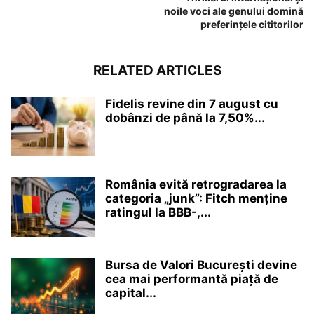
noile voci ale genului domină
preferințele cititorilor
RELATED ARTICLES
Fidelis revine din 7 august cu
dobânzi de până la 7,50%...
România evită retrogradarea la
categoria „junk”: Fitch menține
ratingul la BBB-,...
Bursa de Valori București devine
cea mai performantă piață de
capital...