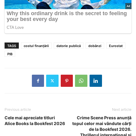
TAGS
costul finanțării
datorie publică
dobânzi
Eurostat
PIB
Previous article
Next article
Cele mai apreciate titluri
Crime Scene Press anunță
Alice Books la Bookfest 2026
topul celor mai vândute cărți
de la Bookfest 2026.
Thrillerul internațional și