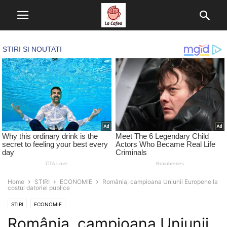
Home
STIRI
ECONOMIE
România, campioana Uniunii Europene la
costul datoriei publice
STIRI
ECONOMIE
România, campioana Uniunii