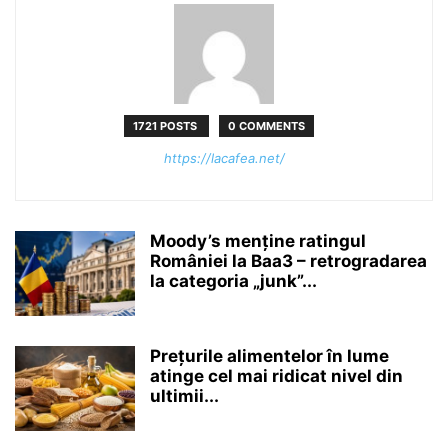
1721 POSTS
0 COMMENTS
https://lacafea.net/
Moody’s menține ratingul
României la Baa3 – retrogradarea
la categoria „junk”...
Prețurile alimentelor în lume
atinge cel mai ridicat nivel din
ultimii...