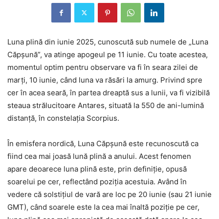
Luna plină din iunie 2025, cunoscută sub numele de „Luna
Căpșună”, va atinge apogeul pe 11 iunie. Cu toate acestea,
momentul optim pentru observare va fi în seara zilei de
marți, 10 iunie, când luna va răsări la amurg. Privind spre
cer în acea seară, în partea dreaptă sus a lunii, va fi vizibilă
steaua strălucitoare Antares, situată la 550 de ani-lumină
distanță, în constelația Scorpius.
În emisfera nordică, Luna Căpșună este recunoscută ca
fiind cea mai joasă lună plină a anului. Acest fenomen
apare deoarece luna plină este, prin definiție, opusă
soarelui pe cer, reflectând poziția acestuia. Având în
vedere că solstițiul de vară are loc pe 20 iunie (sau 21 iunie
GMT), când soarele este la cea mai înaltă poziție pe cer,