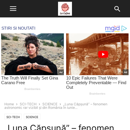
Home
SCI-TECH
SCIENCE
„Luna Căpșună” – fenomen
astronomic rar vizibil și din România în iunie...
SCI-TECH
SCIENCE
„Luna Căpșună” – fenomen