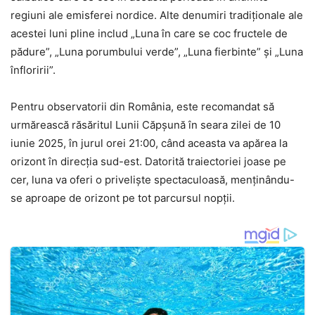
regiuni ale emisferei nordice. Alte denumiri tradiționale ale
acestei luni pline includ „Luna în care se coc fructele de
pădure”, „Luna porumbului verde”, „Luna fierbinte” și „Luna
înfloririi”.
Pentru observatorii din România, este recomandat să
urmărească răsăritul Lunii Căpșună în seara zilei de 10
iunie 2025, în jurul orei 21:00, când aceasta va apărea la
orizont în direcția sud-est. Datorită traiectoriei joase pe
cer, luna va oferi o priveliște spectaculoasă, menținându-
se aproape de orizont pe tot parcursul nopții.