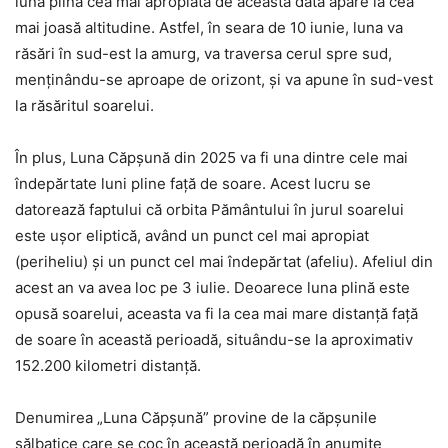
luna plină cea mai apropiată de această dată apare la cea
mai joasă altitudine. Astfel, în seara de 10 iunie, luna va
răsări în sud-est la amurg, va traversa cerul spre sud,
menținându-se aproape de orizont, și va apune în sud-vest
la răsăritul soarelui.
În plus, Luna Căpșună din 2025 va fi una dintre cele mai
îndepărtate luni pline față de soare. Acest lucru se
datorează faptului că orbita Pământului în jurul soarelui
este ușor eliptică, având un punct cel mai apropiat
(periheliu) și un punct cel mai îndepărtat (afeliu). Afeliul din
acest an va avea loc pe 3 iulie. Deoarece luna plină este
opusă soarelui, aceasta va fi la cea mai mare distanță față
de soare în această perioadă, situându-se la aproximativ
152.200 kilometri distanță.
Denumirea „Luna Căpșună” provine de la căpșunile
sălbatice care se coc în această perioadă în anumite