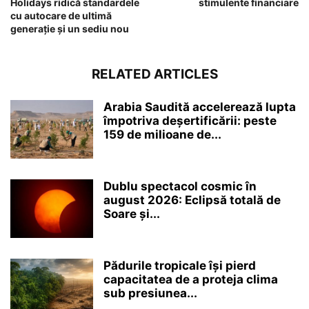
Holidays ridică standardele
stimulente financiare
cu autocare de ultimă
generație și un sediu nou
RELATED ARTICLES
Arabia Saudită accelerează lupta
împotriva deșertificării: peste
159 de milioane de...
Dublu spectacol cosmic în
august 2026: Eclipsă totală de
Soare și...
Pădurile tropicale își pierd
capacitatea de a proteja clima
sub presiunea...