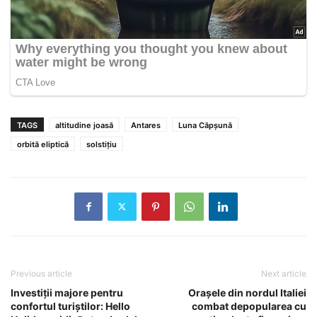
TAGS
altitudine joasă
Antares
Luna Căpșună
orbită eliptică
solstițiu
Previous article
Next article
Investiții majore pentru
Orașele din nordul Italiei
confortul turiștilor: Hello
combat depopularea cu