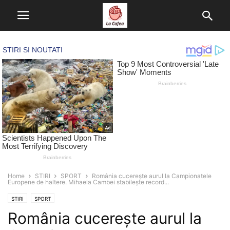
Home
STIRI
SPORT
România cucerește aurul la Campionatele
Europene de haltere. Mihaela Cambei stabilește record...
STIRI
SPORT
România cucerește aurul la