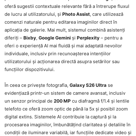
oferă sugestii contextuale relevante fără a întrerupe fluxul
de lucru al utilizatorului, și
Photo Assist
, care utilizează
comenzi naturale pentru editarea imaginilor direct în
aplicația de galerie. Mai mult, sistemul combină asistenți
diferiți –
Bixby
,
Google Gemini
și
Perplexity
– pentru a
oferi o experiență AI mai fluidă și mai adaptată nevoilor
individuale, inclusiv prin recunoașterea intențiilor
utilizatorului și acționarea directă asupra setărilor sau
funcțiilor dispozitivului.
În ceea ce privește fotografia,
Galaxy S26 Ultra
se
evidențiază printr-un sistem de camere avansat, inclusiv
un senzor principal de
200 MP
cu diafragmă f/1.4 și lentile
telefoto ce oferă zoom optic de până la 5x și posibil zoom
digital extins. Sistemele AI contribuie la captură și la
procesarea imaginilor, îmbunătățind claritatea și detaliile în
condiții de iluminare variabilă, iar funcțiile dedicate video și