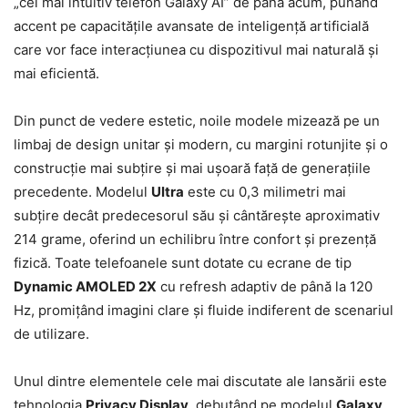
„cel mai intuitiv telefon Galaxy AI” de până acum, punând
accent pe capacitățile avansate de inteligență artificială
care vor face interacțiunea cu dispozitivul mai naturală și
mai eficientă.
Din punct de vedere estetic, noile modele mizează pe un
limbaj de design unitar și modern, cu margini rotunjite și o
construcție mai subțire și mai ușoară față de generațiile
precedente. Modelul
Ultra
este cu 0,3 milimetri mai
subțire decât predecesorul său și cântărește aproximativ
214 grame, oferind un echilibru între confort și prezență
fizică. Toate telefoanele sunt dotate cu ecrane de tip
Dynamic AMOLED 2X
cu refresh adaptiv de până la 120
Hz, promițând imagini clare și fluide indiferent de scenariul
de utilizare.
Unul dintre elementele cele mai discutate ale lansării este
tehnologia
Privacy Display
, debutând pe modelul
Galaxy