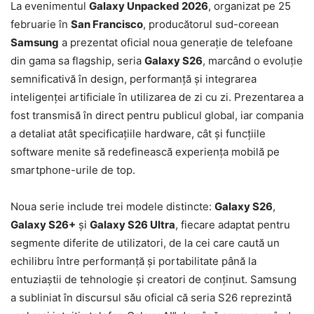
La evenimentul
Galaxy Unpacked 2026
, organizat pe 25
februarie în
San Francisco
, producătorul sud-coreean
Samsung
a prezentat oficial noua generație de telefoane
din gama sa flagship, seria
Galaxy S26
, marcând o evoluție
semnificativă în design, performanță și integrarea
inteligenței artificiale în utilizarea de zi cu zi. Prezentarea a
fost transmisă în direct pentru publicul global, iar compania
a detaliat atât specificațiile hardware, cât și funcțiile
software menite să redefinească experiența mobilă pe
smartphone-urile de top.
Noua serie include trei modele distincte:
Galaxy S26
,
Galaxy S26+
și
Galaxy S26 Ultra
, fiecare adaptat pentru
segmente diferite de utilizatori, de la cei care caută un
echilibru între performanță și portabilitate până la
entuziaștii de tehnologie și creatori de conținut. Samsung
a subliniat în discursul său oficial că seria S26 reprezintă