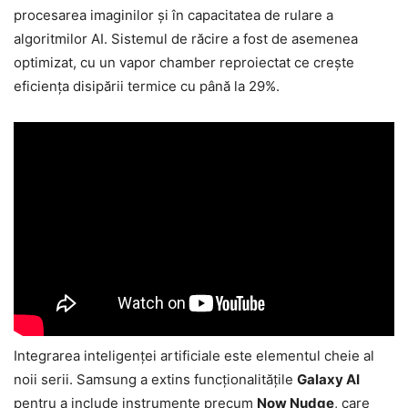
procesarea imaginilor și în capacitatea de rulare a
algoritmilor AI. Sistemul de răcire a fost de asemenea
optimizat, cu un vapor chamber reproiectat ce crește
eficiența disipării termice cu până la 29%.
Integrarea inteligenței artificiale este elementul cheie al
noii serii. Samsung a extins funcționalitățile
Galaxy AI
pentru a include instrumente precum
Now Nudge
, care