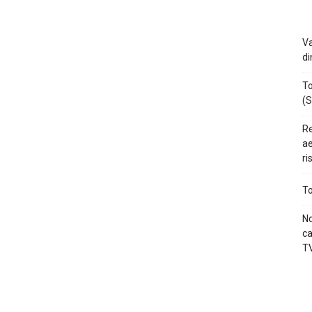
Va
di
To
(S
Re
ae
ri
To
No
ca
TV