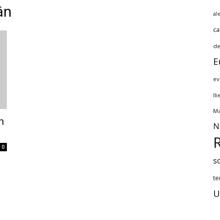
ân
al
ca
de
E
ev
Il
Ma
n
N
0
s
te
U