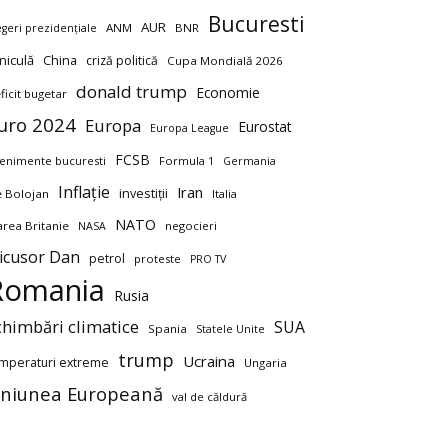
Bucuresti
AUR
ANM
BNR
egeri prezidențiale
niculă
China
criză politică
Cupa Mondială 2026
donald trump
Economie
ficit bugetar
uro 2024
Europa
Eurostat
Europa League
FCSB
enimente bucuresti
Formula 1
Germania
Inflație
Iran
investiții
ie Bolojan
Italia
NATO
rea Britanie
negocieri
NASA
icusor Dan
petrol
proteste
PRO TV
Romania
Rusia
chimbări climatice
SUA
Spania
Statele Unite
trump
Ucraina
mperaturi extreme
Ungaria
niunea Europeană
val de căldură