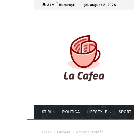
C
37.9
București
joi, august 6, 2026
STIRI
POLITICA
LIFESTYLE
SPORT
Acasă
Etichete
Antrenor român