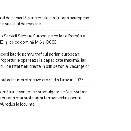
lul de caniculă și incendiile din Europa scumpesc
n nou uleiul de măsline
p Servicii Secrete Europa: pe ce loc e România
IE) și de ce domină MI6 și DGSE
cord istoric pentru traficul aerian european:
roporturile operează la capacitate maximă, iar
scul de întârzieri crește în plin sezon al vacanțelor
pul celor mai atractive orașe din lume în 2026
i măsuri economice promulgate de Nicușor Dan:
rburanți mai protejați și termen extins pentru
A redus la locuințe