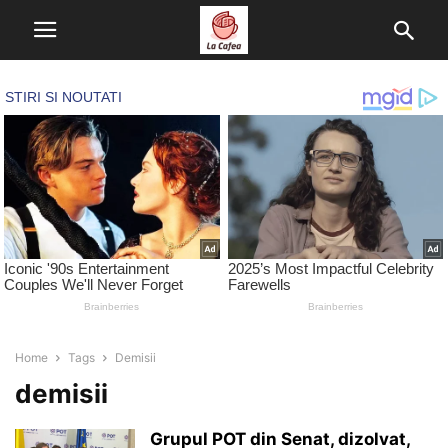
Home
Tags
Demisii
demisii
Grupul POT din Senat, dizolvat,