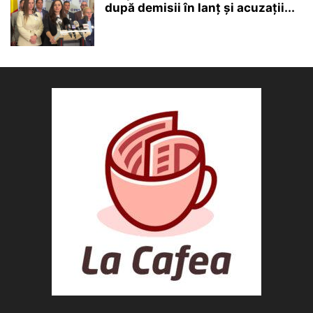
după demisii în lanț și acuzații...