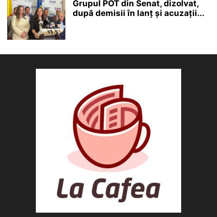
Grupul POT din Senat, dizolvat,
după demisii în lanț și acuzații...