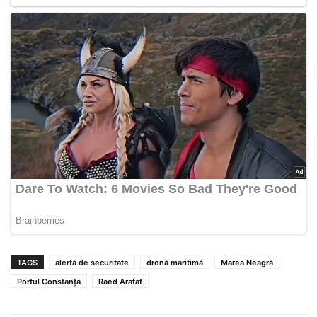
TAGS
alertă de securitate
dronă maritimă
Marea Neagră
Portul Constanța
Raed Arafat