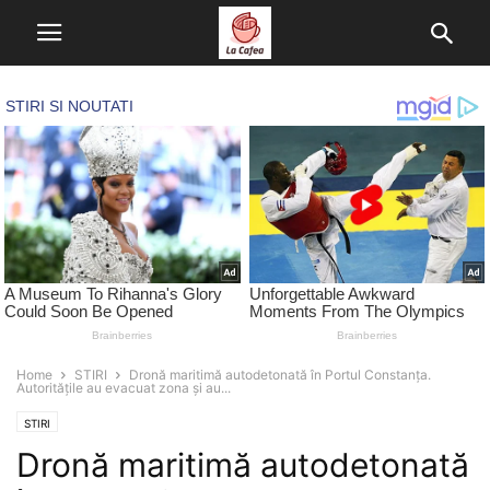
Home
STIRI
Dronă maritimă autodetonată în Portul Constanța.
Autoritățile au evacuat zona și au...
STIRI
Dronă maritimă autodetonată