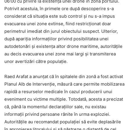
06:00 cu privire la existența unei drone în zona portului.
Potrivit acestuia, în primele ore după descoperire s-a
considerat că situația este sub control și nu s-a impus
evacuarea unei zone extinse, fiind restricționat doar
perimetrul imediat din jurul obiectului suspect. Ulterior,
după apariția informațiilor privind posibilitatea unei
autodetonări și existența altor drone maritime, autoritățile
au decis evacuarea unei zone mai largi și transmiterea
unor avertizări către populație.
Raed Arafat a anunțat că în spitalele din zonă a fost activat
Planul Alb de Intervenție, măsură care permite mobilizarea
rapidă a resurselor medicale în cazul producerii unui
eveniment cu victime multiple. Totodată, acesta a precizat
că, până la momentul declarațiilor sale, nu existau
informații privind persoane rănite în urma exploziei.
Autoritățile au recomandat populației să evite deplasările
în apropierea litoralului și să păstreze o distanță de cel