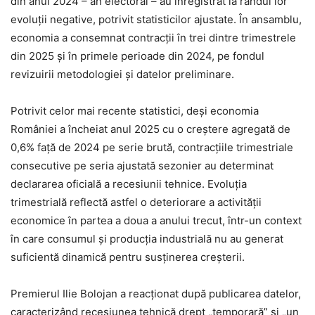
din anul 2024 – an electoral – au înregistrat la rândul lor
evoluții negative, potrivit statisticilor ajustate. În ansamblu,
economia a consemnat contracții în trei dintre trimestrele
din 2025 și în primele perioade din 2024, pe fondul
revizuirii metodologiei și datelor preliminare.
Potrivit celor mai recente statistici, deși economia
României a încheiat anul 2025 cu o creștere agregată de
0,6% față de 2024 pe serie brută, contracțiile trimestriale
consecutive pe seria ajustată sezonier au determinat
declararea oficială a recesiunii tehnice. Evoluția
trimestrială reflectă astfel o deteriorare a activității
economice în partea a doua a anului trecut, într-un context
în care consumul și producția industrială nu au generat
suficientă dinamică pentru susținerea creșterii.
Premierul Ilie Bolojan a reacționat după publicarea datelor,
caracterizând recesiunea tehnică drept „temporară” și „un