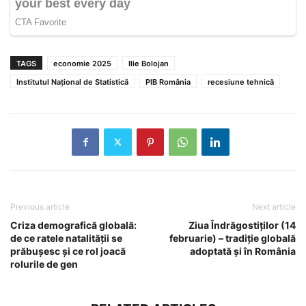
TAGS
economie 2025
Ilie Bolojan
Institutul Național de Statistică
PIB România
recesiune tehnică
Previous article
Next article
Criza demografică globală:
Ziua Îndrăgostiților (14
de ce ratele natalității se
februarie) – tradiție globală
prăbușesc și ce rol joacă
adoptată și în România
rolurile de gen