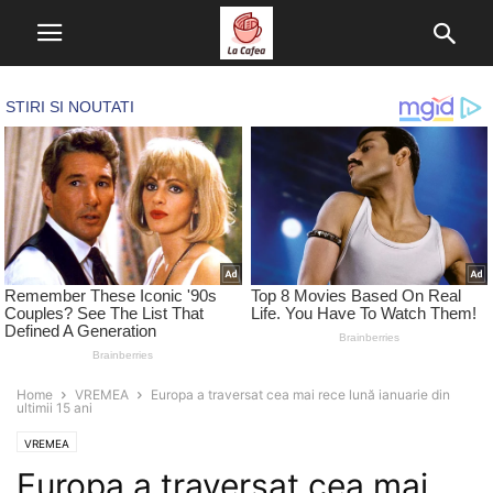
Home
VREMEA
Europa a traversat cea mai rece lună ianuarie din
ultimii 15 ani
VREMEA
Europa a traversat cea mai