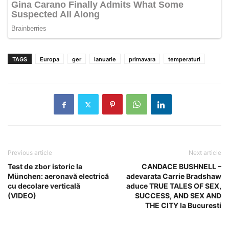
TAGS
Europa
ger
ianuarie
primavara
temperaturi
Previous article
Next article
Test de zbor istoric la
CANDACE BUSHNELL –
München: aeronavă electrică
adevarata Carrie Bradshaw
cu decolare verticală
aduce TRUE TALES OF SEX,
(VIDEO)
SUCCESS, AND SEX AND
THE CITY la Bucuresti