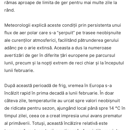
rămas aproape de limita de ger pentru mai multe zile la
rând.
Meteorologii explică aceste condiții prin persistenta unui
flux de aer polar care s-a “șerpuit” pe trasee neobișnuite
ale curenților atmosferici, facilitând pătrunderea gerului
adânc pe o arie extinsă. Aceasta a dus la numeroase
avertizări de ger în diferite țări europene pe parcursul
lunii, precum și la nopți extrem de reci chiar și la începutul
lunii februarie.
După această perioadă de frig, vremea în Europa s-a
încălzit rapid în prima decadă a lunii februarie. În doar
câteva zile, temperaturile au urcat spre valori neobișnuit
de ridicate pentru sezon, ajungând local până spre 14 °C în
timpul zilei, ceea ce a creat impresia unui avans prematur
al primăverii. Totuși, această încălzire relativă este