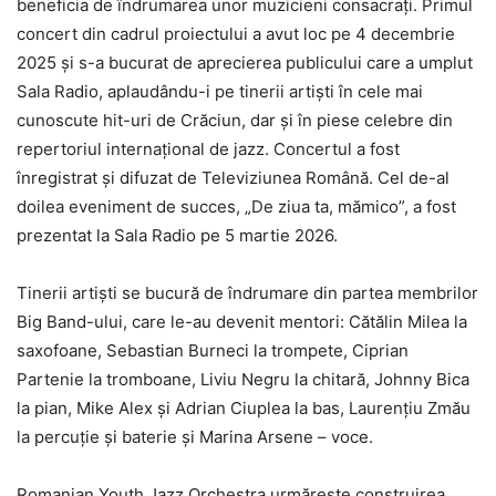
beneficia de îndrumarea unor muzicieni consacrați. Primul
concert din cadrul proiectului a avut loc pe 4 decembrie
2025 și s-a bucurat de aprecierea publicului care a umplut
Sala Radio, aplaudându-i pe tinerii artiști în cele mai
cunoscute hit-uri de Crăciun, dar și în piese celebre din
repertoriul internațional de jazz. Concertul a fost
înregistrat și difuzat de Televiziunea Română. Cel de-al
doilea eveniment de succes, „De ziua ta, mămico”, a fost
prezentat la Sala Radio pe 5 martie 2026.
Tinerii artiști se bucură de îndrumare din partea membrilor
Big Band-ului, care le-au devenit mentori: Cătălin Milea la
saxofoane, Sebastian Burneci la trompete, Ciprian
Partenie la tromboane, Liviu Negru la chitară, Johnny Bica
la pian, Mike Alex și Adrian Ciuplea la bas, Laurențiu Zmău
la percuție și baterie și Marina Arsene – voce.
Romanian Youth Jazz Orchestra urmărește construirea