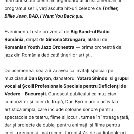
mai cunoscute piese ale legendarului artist american. În
programul serii, veți asculta hit-uri celebre ca
Thriller,
Billie Jean, BAD, I Want You Back
ș.a.
Evenimentul este prezentat de
Big Band-ul Radio
România
, dirijat de
Simona Strungaru
, alături de
Romanian Youth Jazz Orchestra
— prima orchestră de
jazz din România dedicată tinerilor artiști.
De asemenea, seara îi va avea ca invitați speciali pe
muzicianul
Dan Byron
, dansatorul
Yotaro Shindo
și
grupul
vocal al Școlii Profesionale Speciale pentru Deficienți de
Vedere
–
București.
Cunoscut publicului ca muzician,
compozitor și lider de trupă, Dan Byron are o activitate
artistică amplă, care include coloane sonore pentru
spectacole de teatru, filme și jocuri, turnee în întreaga țară,
dar și proiecte de dublaj pentru animații și filme pentru
copii, precum și, mai recent, înregistrări de audiobook-uri.