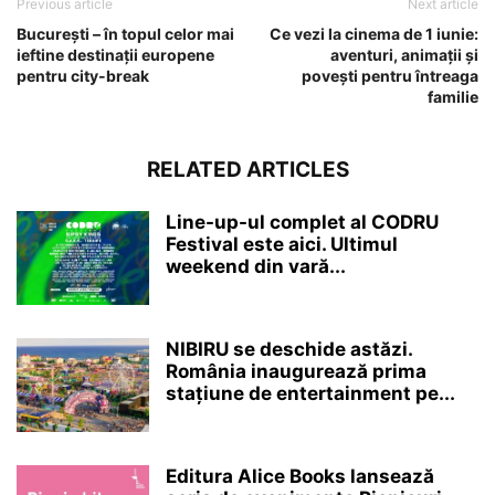
Previous article
Next article
București – în topul celor mai
Ce vezi la cinema de 1 iunie:
ieftine destinații europene
aventuri, animații și
pentru city-break
povești pentru întreaga
familie
RELATED ARTICLES
Line-up-ul complet al CODRU
Festival este aici. Ultimul
weekend din vară...
NIBIRU se deschide astăzi.
România inaugurează prima
stațiune de entertainment pe...
Editura Alice Books lansează