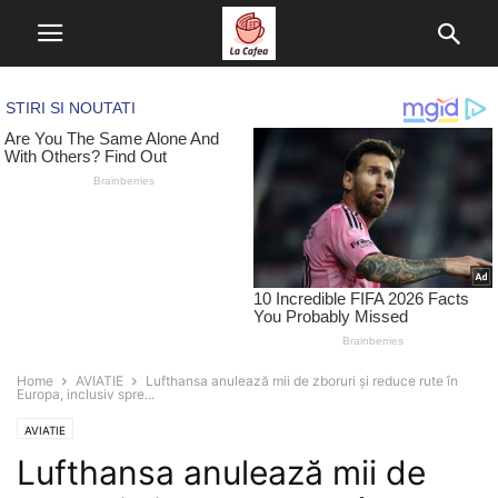
Home
AVIATIE
Lufthansa anulează mii de zboruri și reduce rute în
Europa, inclusiv spre...
AVIATIE
Lufthansa anulează mii de