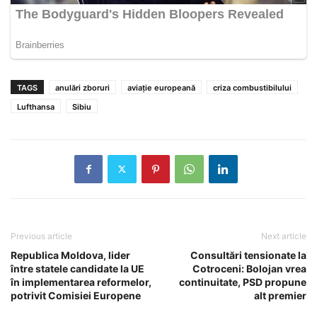
TAGS
anulări zboruri
aviație europeană
criza combustibilului
Lufthansa
Sibiu
Previous article
Next article
Republica Moldova, lider
Consultări tensionate la
între statele candidate la UE
Cotroceni: Bolojan vrea
în implementarea reformelor,
continuitate, PSD propune
potrivit Comisiei Europene
alt premier