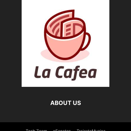
ABOUT US
Tech Zoom
eSanatos
TraiesteMuzica