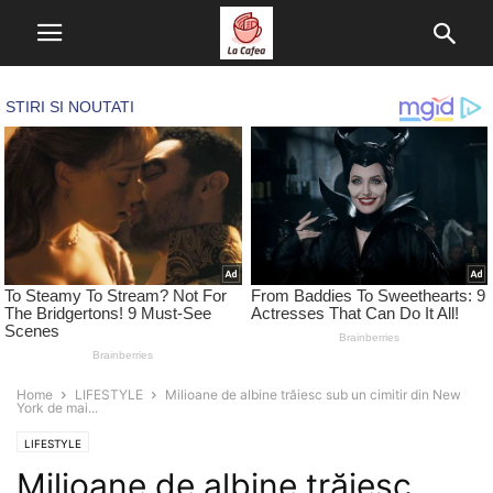
Home
LIFESTYLE
Milioane de albine trăiesc sub un cimitir din New
York de mai...
LIFESTYLE
Milioane de albine trăiesc