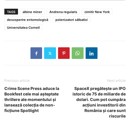
TAGS
albine miner
Andrena regularis
cimitir New York
descoperire entomologică
polenizatori sălbatici
Universitatea Cornell
Previous article
Next article
Crime Scene Press aduce la
SpaceX pregătește un IPO
Bookfest cele mai așteptate
istoric de 75 de miliarde de
thrillere ale momentului și
dolari. Cum pot cumpăra
lansează colecția de non-
acțiuni investitorii din
ficțiune Spotlight
România și care sunt
riscurile