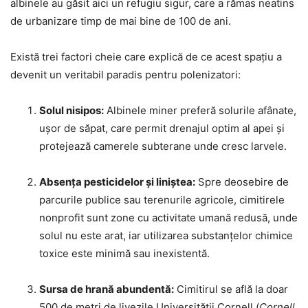
albinele au găsit aici un refugiu sigur, care a rămas neatins
de urbanizare timp de mai bine de 100 de ani.
Există trei factori cheie care explică de ce acest spațiu a
devenit un veritabil paradis pentru polenizatori:
Solul nisipos:
Albinele miner preferă solurile afânate,
ușor de săpat, care permit drenajul optim al apei și
protejează camerele subterane unde cresc larvele.
Absența pesticidelor și liniștea:
Spre deosebire de
parcurile publice sau terenurile agricole, cimitirele
nonprofit sunt zone cu activitate umană redusă, unde
solul nu este arat, iar utilizarea substanțelor chimice
toxice este minimă sau inexistentă.
Sursa de hrană abundentă:
Cimitirul se află la doar
500 de metri de livezile Universității Cornell (
Cornell