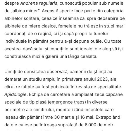
despre
Andrena regularis
, cunoscută popular sub numele
de „albina miner”. Această specie face parte din categoria
albinelor solitare, ceea ce înseamnă că, spre deosebire de
albinele de miere clasice, femelele nu trăiesc în stupi mari
coordonați de o regină, ci își sapă propriile tuneluri
individuale în pământ pentru a-și depune ouăle. Cu toate
acestea, dacă solul și condițiile sunt ideale, ele aleg să își
construiască micile galerii una lângă cealaltă.
Uimiți de densitatea observată, oamenii de știință au
demarat un studiu amplu în primăvara anului 2023, ale
cărui rezultate au fost publicate în revista de specialitate
Apidologie
. Echipa de cercetare a amplasat zece capcane
speciale de tip plasă (emergence traps) în diverse
perimetre ale cimitirului, monitorizând insectele care
ieșeau din pământ între 30 martie și 16 mai. Extrapolând
datele culese pe întreaga suprafață de 6.000 de metri