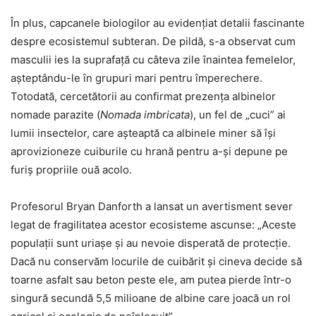
În plus, capcanele biologilor au evidențiat detalii fascinante
despre ecosistemul subteran. De pildă, s-a observat cum
masculii ies la suprafață cu câteva zile înaintea femelelor,
așteptându-le în grupuri mari pentru împerechere.
Totodată, cercetătorii au confirmat prezența albinelor
nomade parazite (
Nomada imbricata
), un fel de „cuci” ai
lumii insectelor, care așteaptă ca albinele miner să își
aprovizioneze cuiburile cu hrană pentru a-și depune pe
furiș propriile ouă acolo.
Profesorul Bryan Danforth a lansat un avertisment sever
legat de fragilitatea acestor ecosisteme ascunse: „Aceste
populații sunt uriașe și au nevoie disperată de protecție.
Dacă nu conservăm locurile de cuibărit și cineva decide să
toarne asfalt sau beton peste ele, am putea pierde într-o
singură secundă 5,5 milioane de albine care joacă un rol