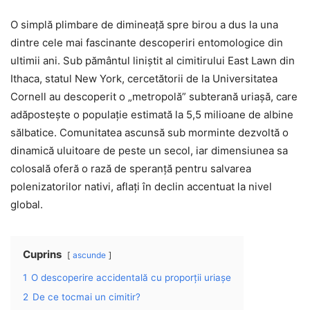
O simplă plimbare de dimineață spre birou a dus la una
dintre cele mai fascinante descoperiri entomologice din
ultimii ani. Sub pământul liniștit al cimitirului East Lawn din
Ithaca, statul New York, cercetătorii de la Universitatea
Cornell au descoperit o „metropolă” subterană uriașă, care
adăpostește o populație estimată la 5,5 milioane de albine
sălbatice. Comunitatea ascunsă sub morminte dezvoltă o
dinamică uluitoare de peste un secol, iar dimensiunea sa
colosală oferă o rază de speranță pentru salvarea
polenizatorilor nativi, aflați în declin accentuat la nivel
global.
Cuprins
ascunde
1
O descoperire accidentală cu proporții uriașe
2
De ce tocmai un cimitir?