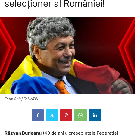
selecționer al României!
Foto: Colaj FANATIK
Răzvan Burleanu
(40 de ani), președintele Federației