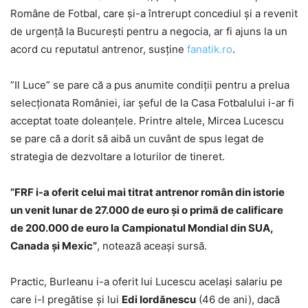
Române de Fotbal, care și-a întrerupt concediul și a revenit
de urgență la București pentru a negocia, ar fi ajuns la un
acord cu reputatul antrenor, susține
fanatik.ro
.
”Il Luce” se pare că a pus anumite condiții pentru a prelua
selecționata României, iar șeful de la Casa Fotbalului i-ar fi
acceptat toate doleanțele. Printre altele, Mircea Lucescu
se pare că a dorit să aibă un cuvânt de spus legat de
strategia de dezvoltare a loturilor de tineret.
”FRF i-a oferit celui mai titrat antrenor român din istorie
un venit lunar de 27.000 de euro și o primă de calificare
de 200.000 de euro la Campionatul Mondial din SUA,
Canada și Mexic”
, notează aceași sursă.
Practic, Burleanu i-a oferit lui Lucescu același salariu pe
care i-l pregătise și lui
Edi Iordănescu
(46 de ani), dacă