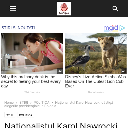
Home
STIRI
POLITICA
Naționalistul Karol Nawrocki câștigă
alegerile prezidențiale în Polonia
STIRI
POLITICA
Naționalistul Karol Nawrocki