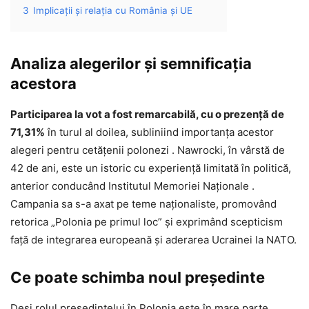
3
Implicații și relația cu România și UE
Analiza alegerilor și semnificația
acestora
Participarea la vot a fost remarcabilă, cu o prezență de
71,31%
în turul al doilea, subliniind importanța acestor
alegeri pentru cetățenii polonezi . Nawrocki, în vârstă de
42 de ani, este un istoric cu experiență limitată în politică,
anterior conducând Institutul Memoriei Naționale .
Campania sa s-a axat pe teme naționaliste, promovând
retorica „Polonia pe primul loc” și exprimând scepticism
față de integrarea europeană și aderarea Ucrainei la NATO.
Ce poate schimba noul președinte
Deși rolul președintelui în Polonia este în mare parte