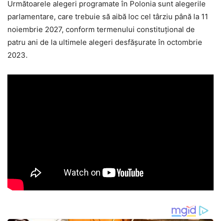
Următoarele alegeri programate în Polonia sunt alegerile
parlamentare, care trebuie să aibă loc cel târziu până la 11
noiembrie 2027, conform termenului constituțional de
patru ani de la ultimele alegeri desfășurate în octombrie
2023.