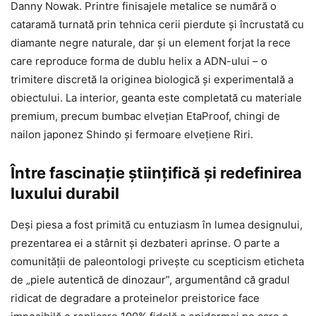
Danny Nowak. Printre finisajele metalice se numără o
cataramă turnată prin tehnica cerii pierdute și încrustată cu
diamante negre naturale, dar și un element forjat la rece
care reproduce forma de dublu helix a ADN-ului – o
trimitere discretă la originea biologică și experimentală a
obiectului. La interior, geanta este completată cu materiale
premium, precum bumbac elvețian EtaProof, chingi de
nailon japonez Shindo și fermoare elvețiene Riri.
Între fascinație științifică și redefinirea
luxului durabil
Deși piesa a fost primită cu entuziasm în lumea designului,
prezentarea ei a stârnit și dezbateri aprinse. O parte a
comunității de paleontologi privește cu scepticism eticheta
de „piele autentică de dinozaur”, argumentând că gradul
ridicat de degradare a proteinelor preistorice face