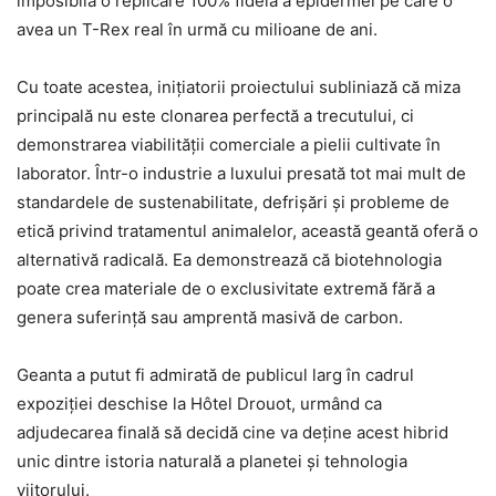
imposibilă o replicare 100% fidelă a epidermei pe care o
avea un T-Rex real în urmă cu milioane de ani.
Cu toate acestea, inițiatorii proiectului subliniază că miza
principală nu este clonarea perfectă a trecutului, ci
demonstrarea viabilității comerciale a pielii cultivate în
laborator. Într-o industrie a luxului presată tot mai mult de
standardele de sustenabilitate, defrișări și probleme de
etică privind tratamentul animalelor, această geantă oferă o
alternativă radicală. Ea demonstrează că biotehnologia
poate crea materiale de o exclusivitate extremă fără a
genera suferință sau amprentă masivă de carbon.
Geanta a putut fi admirată de publicul larg în cadrul
expoziției deschise la Hôtel Drouot, urmând ca
adjudecarea finală să decidă cine va deține acest hibrid
unic dintre istoria naturală a planetei și tehnologia
viitorului.