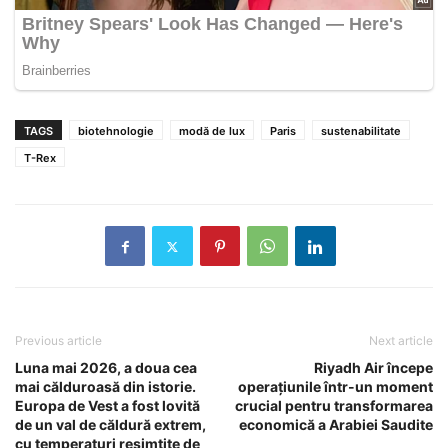
TAGS
biotehnologie
modă de lux
Paris
sustenabilitate
T-Rex
Previous article
Next article
Luna mai 2026, a doua cea
Riyadh Air începe
mai călduroasă din istorie.
operațiunile într-un moment
Europa de Vest a fost lovită
crucial pentru transformarea
de un val de căldură extrem,
economică a Arabiei Saudite
cu temperaturi resimțite de