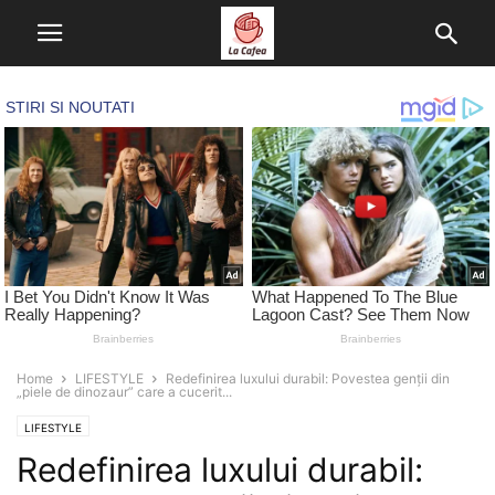
Home
LIFESTYLE
Redefinirea luxului durabil: Povestea genții din
„piele de dinozaur” care a cucerit...
LIFESTYLE
Redefinirea luxului durabil: