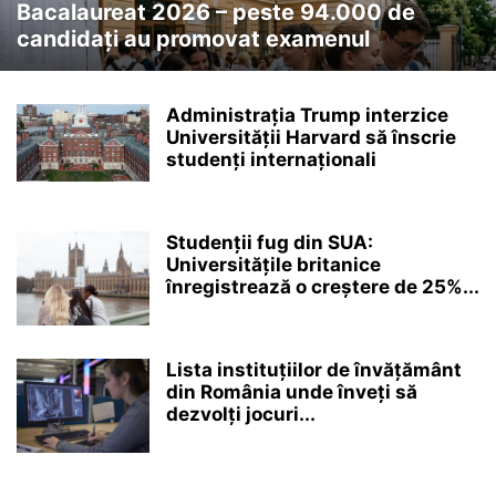
Bacalaureat 2026 – peste 94.000 de
candidați au promovat examenul
Administrația Trump interzice
Universității Harvard să înscrie
studenți internaționali
Studenții fug din SUA:
Universitățile britanice
înregistrează o creștere de 25%...
Lista instituțiilor de învățământ
din România unde înveți să
dezvolți jocuri...