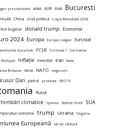
Bucuresti
AUR
ANM
BNR
egeri prezidențiale
niculă
China
criză politică
Cupa Mondială 2026
donald trump
Economie
ficit bugetar
uro 2024
Europa
Eurostat
Europa League
FCSB
enimente bucuresti
Formula 1
Germania
Inflație
Iran
investiții
ie Bolojan
Italia
NATO
rea Britanie
negocieri
NASA
icusor Dan
petrol
proteste
PRO TV
Romania
Rusia
chimbări climatice
SUA
Spania
Statele Unite
trump
Ucraina
mperaturi extreme
Ungaria
niunea Europeană
val de căldură