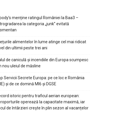
ody’s menține ratingul României la Baa3 –
trogradarea la categoria „junk” evitată
omentan
ețurile alimentelor în lume atinge cel mai ridicat
vel din ultimii peste trei ani
lul de caniculă și incendiile din Europa scumpesc
n nou uleiul de măsline
p Servicii Secrete Europa: pe ce loc e România
IE) și de ce domină MI6 și DGSE
cord istoric pentru traficul aerian european:
roporturile operează la capacitate maximă, iar
scul de întârzieri crește în plin sezon al vacanțelor