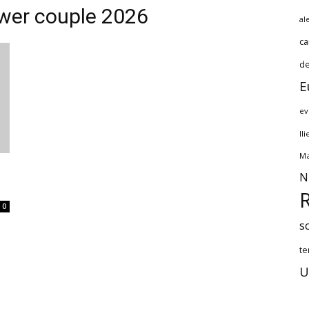
ower couple 2026
al
ca
de
E
ev
Il
Ma
N
0
s
te
U