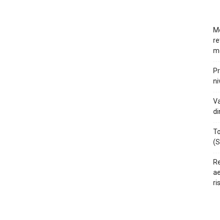
Mo
re
m
Pr
ni
Va
di
To
(S
Re
ae
ri