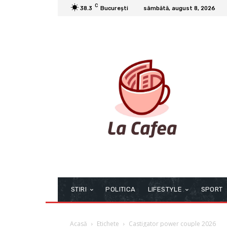
C
38.3
București
sâmbătă, august 8, 2026
STIRI
POLITICA
LIFESTYLE
SPORT
Acasă
Etichete
Castigator power couple 2026