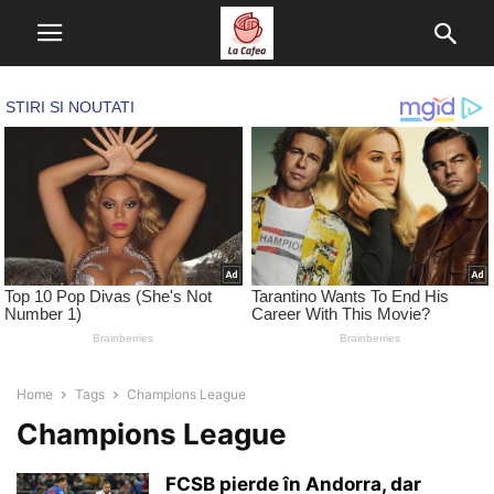
Home
Tags
Champions League
Champions League
FCSB pierde în Andorra, dar