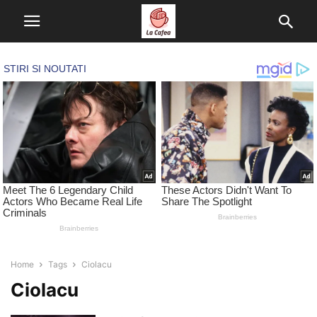
Home
Tags
Ciolacu
Ciolacu