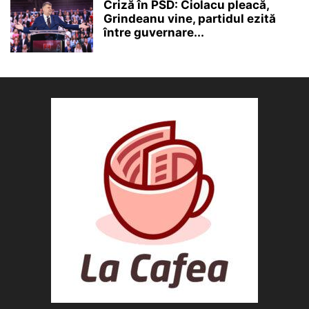
Criză în PSD: Ciolacu pleacă,
Grindeanu vine, partidul ezită
între guvernare...