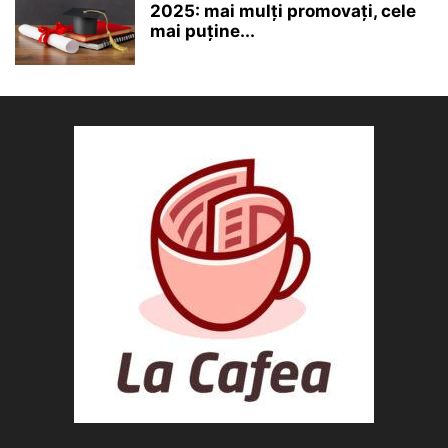
2025: mai mulți promovați, cele
mai puține...