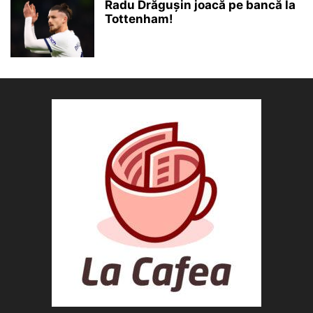
Radu Drăgușin joacă pe bancă la
Tottenham!