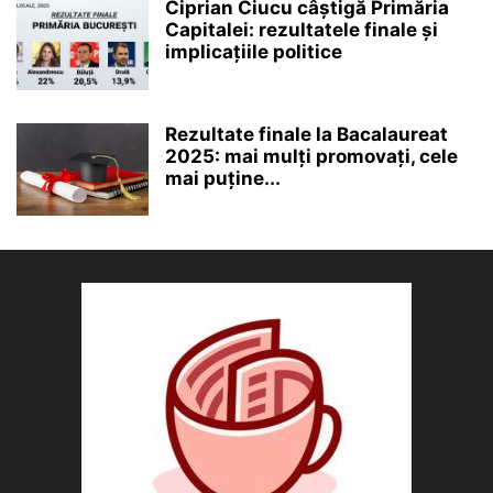
Ciprian Ciucu câștigă Primăria
Capitalei: rezultatele finale și
implicațiile politice
Rezultate finale la Bacalaureat
2025: mai mulți promovați, cele
mai puține...