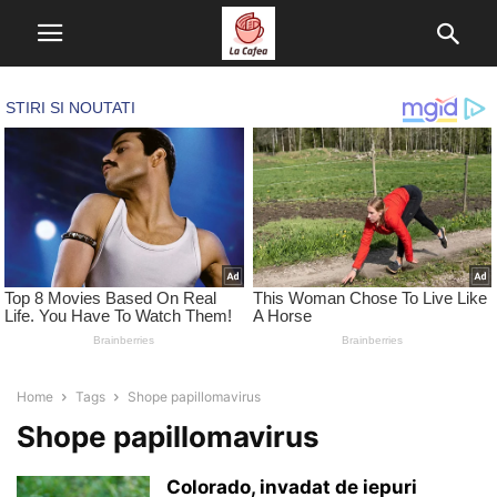
Home
Tags
Shope papillomavirus
Shope papillomavirus
Colorado, invadat de iepuri