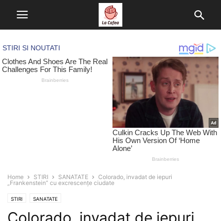
Home
STIRI
SANATATE
Colorado, invadat de iepuri
„Frankenstein” cu excrescențe ciudate
STIRI
SANATATE
Colorado, invadat de iepuri