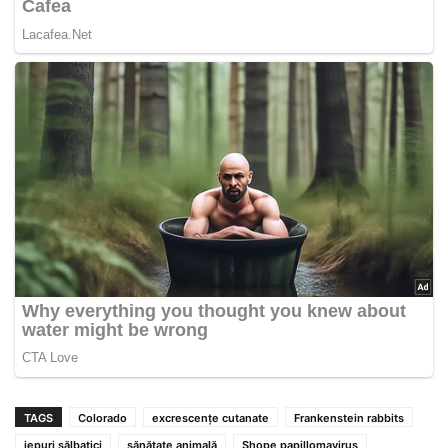
TAGS
Colorado
excrescențe cutanate
Frankenstein rabbits
iepuri sălbatici
sănătate animală
Shope papillomavirus