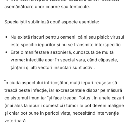
asemănătoare unor coarne sau tentacule.
Specialiștii subliniază două aspecte esențiale:
Nu există riscuri pentru oameni, câini sau pisici: virusul
este specific iepurilor și nu se transmite interspecific.
Este o manifestare sezonieră, cunoscută de multă
vreme: infecțiile apar în special vara, când căpușele,
țânțarii și alți vectori insectari sunt activi.
În ciuda aspectului înfricoșător, mulți iepuri reușesc să
treacă peste infecție, iar excrescențele dispar pe măsură
ce sistemul imunitar își face treaba. Totuși, în unele cazuri
(mai ales la iepurii domestici) tumorile pot deveni maligne
și chiar pot pune in pericol viața, necesitând intervenție
veterinară.