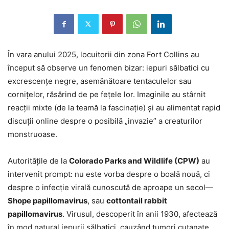
În vara anului 2025, locuitorii din zona Fort Collins au
început să observe un fenomen bizar: iepuri sălbatici cu
excrescențe negre, asemănătoare tentaculelor sau
cornițelor, răsărind de pe fețele lor. Imaginile au stârnit
reacții mixte (de la teamă la fascinație) și au alimentat rapid
discuții online despre o posibilă „invazie” a creaturilor
monstruoase.
Autoritățile de la
Colorado Parks and Wildlife (CPW)
au
intervenit prompt: nu este vorba despre o boală nouă, ci
despre o infecție virală cunoscută de aproape un secol—
Shope papillomavirus
, sau
cottontail rabbit
papillomavirus
. Virusul, descoperit în anii 1930, afectează
în mod natural iepurii sălbatici, cauzând tumori cutanate