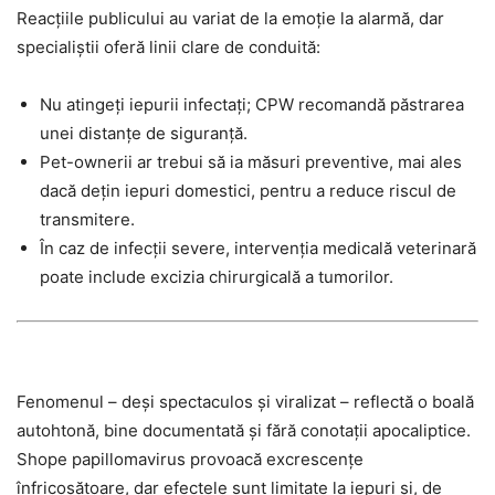
Reacțiile publicului au variat de la emoție la alarmă, dar
specialiștii oferă linii clare de conduită:
Nu atingeți iepurii infectați; CPW recomandă păstrarea
unei distanțe de siguranță.
Pet-ownerii ar trebui să ia măsuri preventive, mai ales
dacă dețin iepuri domestici, pentru a reduce riscul de
transmitere.
În caz de infecții severe, intervenția medicală veterinară
poate include excizia chirurgicală a tumorilor.
Fenomenul – deși spectaculos și viralizat – reflectă o boală
autohtonă, bine documentată și fără conotații apocaliptice.
Shope papillomavirus provoacă excrescențe
înfricoșătoare, dar efectele sunt limitate la iepuri și, de