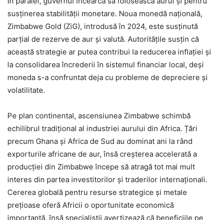
În paralel, guvernul încearcă să folosească aurul și pentru
susținerea stabilității monetare. Noua monedă națională,
Zimbabwe Gold (ZiG), introdusă în 2024, este susținută
parțial de rezerve de aur și valută. Autoritățile susțin că
această strategie ar putea contribui la reducerea inflației și
la consolidarea încrederii în sistemul financiar local, deși
moneda s-a confruntat deja cu probleme de depreciere și
volatilitate.
Pe plan continental, ascensiunea Zimbabwe schimbă
echilibrul tradițional al industriei aurului din Africa. Țări
precum Ghana și Africa de Sud au dominat ani la rând
exporturile africane de aur, însă creșterea accelerată a
producției din Zimbabwe începe să atragă tot mai mult
interes din partea investitorilor și traderilor internaționali.
Cererea globală pentru resurse strategice și metale
prețioase oferă Africii o oportunitate economică
importantă, însă specialiștii avertizează că beneficiile pe