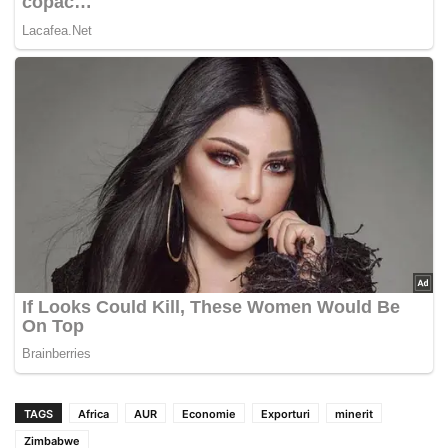
TAGS
Africa
AUR
Economie
Exporturi
minerit
Zimbabwe