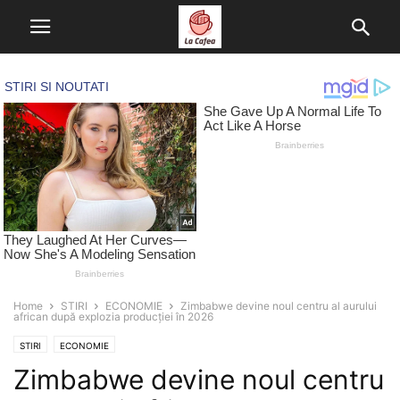
Home
STIRI
ECONOMIE
Zimbabwe devine noul centru al aurului
african după explozia producției în 2026
STIRI
ECONOMIE
Zimbabwe devine noul centru