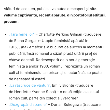
Alături de acestea, publicul va putea descoperi și
alte
volume captivante, recent apărute, din portofoliul editurii,
precum:
„Țara femeilor”
– Charlotte Perkins Gilman (traducere
de Elena Gorgan)– Utopie feministă apărută în
1915,
Țara Femeilor
s-a bucurat de succes la momentul
publicării, însă romanul a căzut pradă uitării preț de
câteva decenii. Redescoperit de o nouă generație
feministă a anilor 1960, volumul reprezintă un roman
cult al feminismului american și o lectură cât se poate
de necesară și astăzi.
„La răscruce de vânturi”,
Emily Brontë (traducere
de Henriette Yvonne Stahl) – o nouă ediție a acestui
roman cult, parte din colecția Evergreen.
„Dezgropând soarele”
– Durian Sukegawa (traducere