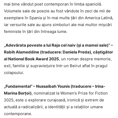
mai bine vândut poet contemporan în limba spaniolă.
Volumele sale de poezie au fost vândute în zeci de mii de
exemplare în Spania și în mai multe țări din America Latină,
iar versurile sale au ajuns simboluri ale mai multor mișcări
feministe în țări din întreaga lume.
„Adevărata poveste a lui Raja cel naiv (și a mamei sale)” –
Rabih Alameddine (traducere: Daniela Preda), câștigător
al National Book Award 2025
, un roman despre memorie,
exil, familie și supraviețuire într-un Beirut aflat în pragul
colapsului.
„Fundamental” – Nussaibah Younis (traducere – Irina-
Marina Borțoi)
, nominalizat la Women’s Prize for Fiction
2025, este o explorare curajoasă, ironică și extrem de
actuală a radicalizării, a identității și a relațiilor umane
contemporane.