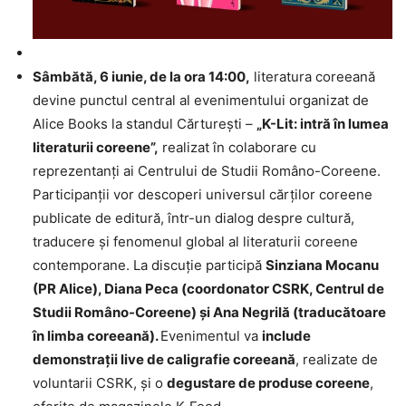
Sâmbătă, 6 iunie, de la ora 14:00,
literatura coreeană
devine punctul central al evenimentului organizat de
Alice Books la standul Cărturești –
„K-Lit: intră în lumea
literaturii coreene”,
realizat în colaborare cu
reprezentanți ai Centrului de Studii Româno-Coreene.
Participanții vor descoperi universul cărților coreene
publicate de editură, într-un dialog despre cultură,
traducere și fenomenul global al literaturii coreene
contemporane. La discuție participă
Sinziana Mocanu
(PR Alice), Diana Peca (coordonator CSRK, Centrul de
Studii Româno-Coreene) și Ana Negrilă (traducătoare
în limba coreeană).
Evenimentul va
include
demonstrații live de caligrafie coreeană
, realizate de
voluntarii CSRK, și o
degustare de produse coreene
,