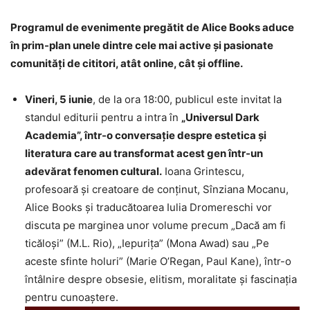
Programul de evenimente pregătit de Alice Books aduce
în prim-plan unele dintre cele mai active și pasionate
comunități de cititori, atât online, cât și offline.
Vineri, 5 iunie
, de la ora 18:00, publicul este invitat la
standul editurii pentru a intra în
„Universul Dark
Academia”, într-o conversație despre estetica și
literatura care au transformat acest gen într-un
adevărat fenomen cultural.
Ioana Grintescu,
profesoară și creatoare de conținut, Sînziana Mocanu,
Alice Books și traducătoarea Iulia Dromereschi vor
discuta pe marginea unor volume precum „Dacă am fi
ticăloși” (M.L. Rio), „Iepurița” (Mona Awad) sau „Pe
aceste sfinte holuri” (Marie O’Regan, Paul Kane), într-o
întâlnire despre obsesie, elitism, moralitate și fascinația
pentru cunoaștere.