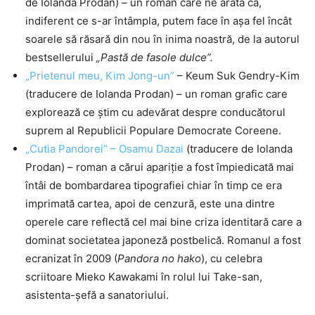
de Iolanda Prodan) – un roman care ne arată că,
indiferent ce s-ar întâmpla, putem face în așa fel încât
soarele să răsară din nou în inima noastră, de la autorul
bestsellerului
„Pastă de fasole dulce”.
„Prietenul meu, Kim Jong-un”
– Keum Suk Gendry-Kim
(traducere de Iolanda Prodan) – un roman grafic care
explorează ce știm cu adevărat despre conducătorul
suprem al Republicii Populare Democrate Coreene.
„Cutia Pandorei” – Osamu Dazai
(traducere de Iolanda
Prodan) – roman a cărui apariție a fost împiedicată mai
întâi de bombardarea tipografiei chiar în timp ce era
imprimată cartea, apoi de cenzură, este una dintre
operele care reflectă cel mai bine criza identitară care a
dominat societatea japoneză postbelică. Romanul a fost
ecranizat în 2009 (
Pandora no hako
), cu celebra
scriitoare Mieko Kawakami în rolul lui Take-san,
asistenta-șefă a sanatoriului.