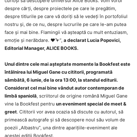
curioși să descopere universul Alice Books. Vom vorbi
despre cărți, despre proiectele pe care le pregătim,
despre titlurile pe care vă doriți să le vedeți în portofoliul
nostru și, de ce nu, despre lucrurile pe care le-am putea
face și mai bine. Flamingii vă așteaptă cu mult entuziasm,
emoție și nerăbdare.
❤️🦩
”,
a declarat Lucia Popovici,
Editorial Manager, ALICE BOOKS.
Unul dintre cele mai așteptate momente la Bookfest este
întâlnirea lui Miguel Gane cu cititorii, programată
sâmbătă, 6 iunie, de la ora 13:00, la standul editurii.
Considerat cel mai bine vândut autor contemporan de
limbă spaniolă
, scriitorul de origine română Miguel Gane
vine la Bookfest pentru
un eveniment special de meet &
greet
. Cititorii vor avea ocazia să discute cu autorul, să
primească autografe și să descopere noul său volum de
poezii „Albastru”, una dintre aparițiile-eveniment ale
acestei ediții Bookfest.