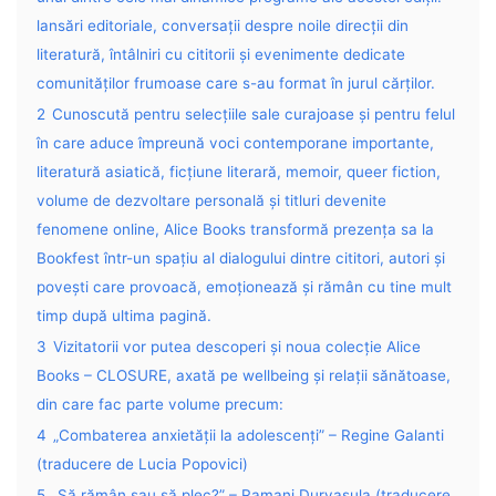
lansări editoriale, conversații despre noile direcții din
literatură, întâlniri cu cititorii și evenimente dedicate
comunităților frumoase care s-au format în jurul cărților.
2
Cunoscută pentru selecțiile sale curajoase și pentru felul
în care aduce împreună voci contemporane importante,
literatură asiatică, ficțiune literară, memoir, queer fiction,
volume de dezvoltare personală și titluri devenite
fenomene online, Alice Books transformă prezența sa la
Bookfest într-un spațiu al dialogului dintre cititori, autori și
povești care provoacă, emoționează și rămân cu tine mult
timp după ultima pagină.
3
Vizitatorii vor putea descoperi și noua colecție Alice
Books – CLOSURE, axată pe wellbeing și relații sănătoase,
din care fac parte volume precum:
4
„Combaterea anxietății la adolescenți” – Regine Galanti
(traducere de Lucia Popovici)
5
„Să rămân sau să plec?” – Ramani Durvasula (traducere