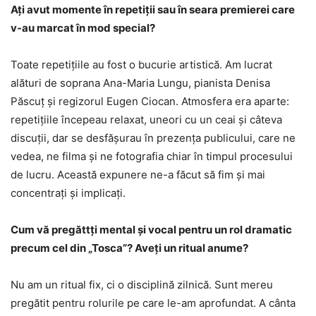
Ați avut momente în repetiții sau în seara premierei care
v-au marcat în mod special?
Toate repetițiile au fost o bucurie artistică. Am lucrat
alături de soprana Ana-Maria Lungu, pianista Denisa
Păscuț și regizorul Eugen Ciocan. Atmosfera era aparte:
repetițiile începeau relaxat, uneori cu un ceai și câteva
discuții, dar se desfășurau în prezența publicului, care ne
vedea, ne filma și ne fotografia chiar în timpul procesului
de lucru. Această expunere ne-a făcut să fim și mai
concentrați și implicați.
Cum vă pregăttți mental și vocal pentru un rol dramatic
precum cel din „Tosca”? Aveți un ritual anume?
Nu am un ritual fix, ci o disciplină zilnică. Sunt mereu
pregătit pentru rolurile pe care le-am aprofundat. A cânta