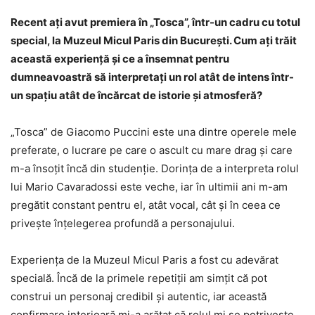
Recent ați avut premiera în „Tosca”, într-un cadru cu totul
special, la Muzeul Micul Paris din București. Cum ați trăit
această experiență și ce a însemnat pentru
dumneavoastră să interpretați un rol atât de intens într-
un spațiu atât de încărcat de istorie și atmosferă?
„Tosca” de Giacomo Puccini este una dintre operele mele
preferate, o lucrare pe care o ascult cu mare drag și care
m-a însoțit încă din studenție. Dorința de a interpreta rolul
lui Mario Cavaradossi este veche, iar în ultimii ani m-am
pregătit constant pentru el, atât vocal, cât și în ceea ce
privește înțelegerea profundă a personajului.
Experiența de la Muzeul Micul Paris a fost cu adevărat
specială. Încă de la primele repetiții am simțit că pot
construi un personaj credibil și autentic, iar această
confirmare interioară mi-a arătat că rolul mi se potrivește