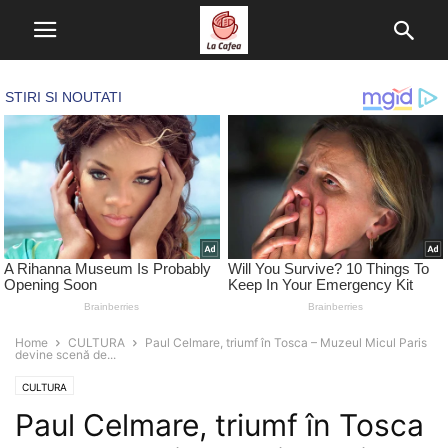
Home
CULTURA
Paul Celmare, triumf în Tosca – Muzeul Micul Paris
devine scenă de...
CULTURA
Paul Celmare, triumf în Tosca