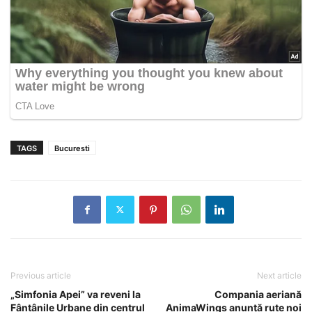
TAGS
Bucuresti
Previous article
Next article
„Simfonia Apei” va reveni la
Compania aeriană
Fântânile Urbane din centrul
AnimaWings anunță rute noi