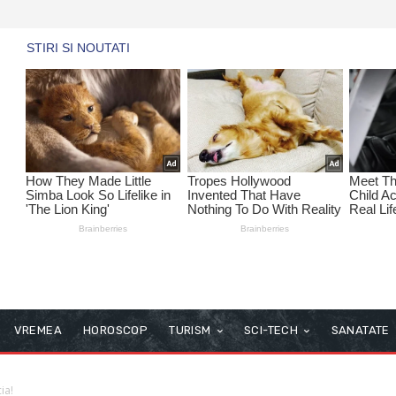
VREMEA
HOROSCOP
TURISM
SCI-TECH
SANATATE
ia!