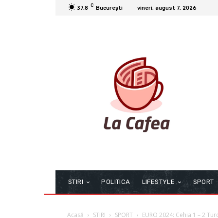
C
37.8
București
vineri, august 7, 2026
STIRI
POLITICA
LIFESTYLE
SPORT
Acasă
STIRI
SPORT
EURO 2024: Cehia 1 – 2 Turc