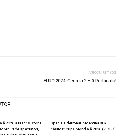
Articolul următor
EURO 2024: Georgia 2 – 0 Portugalia!
UTOR
ă 2026 a rescris istoria
Spania a detronat Argentina și a
Recorduri de spectatori,
câștigat Cupa Mondială 2026 (VIDEO)