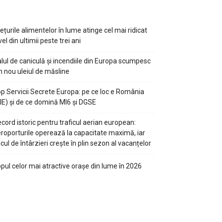
ețurile alimentelor în lume atinge cel mai ridicat
vel din ultimii peste trei ani
lul de caniculă și incendiile din Europa scumpesc
n nou uleiul de măsline
p Servicii Secrete Europa: pe ce loc e România
IE) și de ce domină MI6 și DGSE
cord istoric pentru traficul aerian european:
roporturile operează la capacitate maximă, iar
scul de întârzieri crește în plin sezon al vacanțelor
pul celor mai atractive orașe din lume în 2026