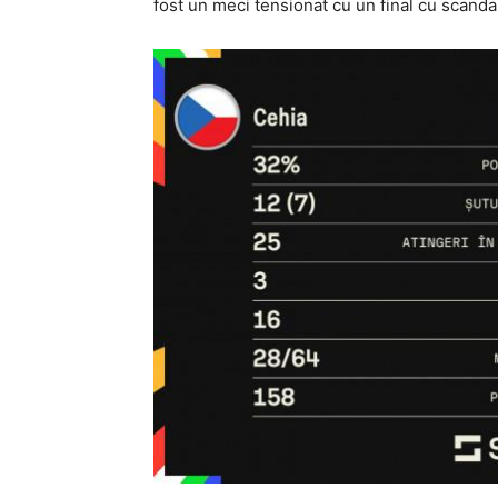
fost un meci tensionat cu un final cu scanda