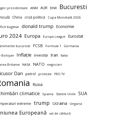
Bucuresti
AUR
ANM
BNR
egeri prezidențiale
niculă
China
criză politică
Cupa Mondială 2026
donald trump
Economie
ficit bugetar
uro 2024
Europa
Eurostat
Europa League
FCSB
enimente bucuresti
Formula 1
Germania
Inflație
Iran
investiții
ie Bolojan
Italia
NATO
rea Britanie
negocieri
NASA
icusor Dan
petrol
proteste
PRO TV
Romania
Rusia
chimbări climatice
SUA
Spania
Statele Unite
trump
Ucraina
mperaturi extreme
Ungaria
niunea Europeană
val de căldură