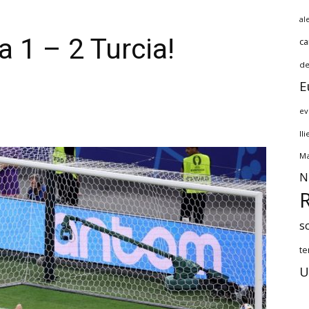
al
 1 – 2 Turcia!
ca
de
E
ev
Il
Ma
N
s
te
U