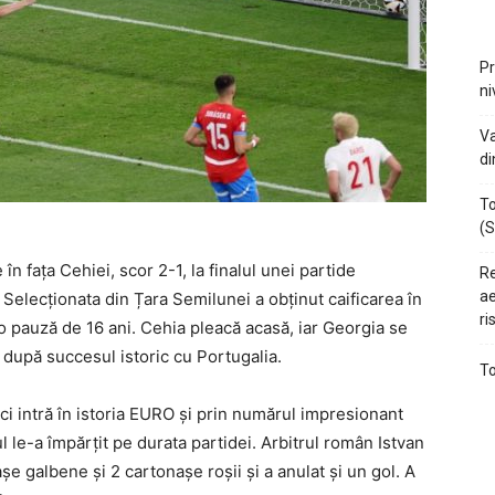
Pr
ni
Va
di
To
(S
n fața Cehiei, scor 2-1, la finalul unei partide
Re
ae
 Selecționata din Țara Semilunei a obținut caificarea în
ri
 o pauză de 16 ani. Cehia pleacă acasă, iar Georgia se
i după succesul istoric cu Portugalia.
To
eci intră în istoria EURO și prin numărul impresionant
l le-a împărțit pe durata partidei. Arbitrul român Istvan
e galbene și 2 cartonașe roșii și a anulat și un gol. A