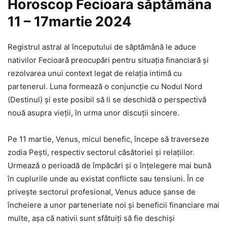
Horoscop Fecioara săptămâna
11 – 17martie 2024
Registrul astral al începutului de săptămână le aduce
nativilor Fecioară preocupări pentru situația financiară și
rezolvarea unui context legat de relația intimă cu
partenerul. Luna formează o conjuncție cu Nodul Nord
(Destinul) și este posibil să li se deschidă o perspectivă
nouă asupra vieții, în urma unor discuții sincere.
Pe 11 martie, Venus, micul benefic, începe să traverseze
zodia Pești, respectiv sectorul căsătoriei și relațiilor.
Urmează o perioadă de împăcări și o înțelegere mai bună
în cuplurile unde au existat conflicte sau tensiuni. În ce
privește sectorul profesional, Venus aduce șanse de
încheiere a unor parteneriate noi și beneficii financiare mai
multe, așa că nativii sunt sfătuiți să fie deschiși