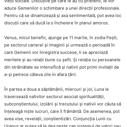
vieții sociale. Discuțiile pe care le au cu prietenii, le vor
aduce Gemenilor o schimbare a unei direcții profesionale.
Pentru că se dinamizează și axa sentimentală, pot avea loc
discuții care să ducă la o încheiere în planul amoros.
Venus, micul benefic, ajunge pe 11 martie, în zodia Pești,
pe sectorul carierei și imaginii și urmează o perioadă în
care Gemenii vor înregistra succese, li se apreciază
meritele și au relații bune cu șefii. Și relația cu persoanele
din străinătate se intensifică și nativii pot primi invitații de
a-și petrece câteva zile în afara țării.
În partea a doua a săptămânii, miercuri și joi, Luna le
traversează nativilor sectorul asociat spiritualității,
subconștientului, izolării și trecutului și nativii vor căuta să
înțeleagă niște lucruri, care îi frământă. De asemenea, pot
avea vise, revelații, conștientizări. Conjuncția Lunii cu
Uranus ar putea să le dea peste cap sistemul de valori sau