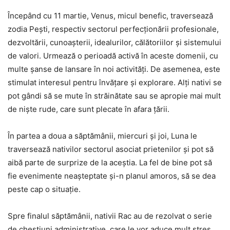
Începând cu 11 martie, Venus, micul benefic, traversează
zodia Pești, respectiv sectorul perfecționării profesionale,
dezvoltării, cunoașterii, idealurilor, călătoriilor și sistemului
de valori. Urmează o perioadă activă în aceste domenii, cu
multe șanse de lansare în noi activități. De asemenea, este
stimulat interesul pentru învățare și explorare. Alți nativi se
pot gândi să se mute în străinătate sau se apropie mai mult
de niște rude, care sunt plecate în afara țării.
În partea a doua a săptămânii, miercuri și joi, Luna le
traversează nativilor sectorul asociat prietenilor și pot să
aibă parte de surprize de la aceștia. La fel de bine pot să
fie evenimente neașteptate și-n planul amoros, să se dea
peste cap o situație.
Spre finalul săptămânii, nativii Rac au de rezolvat o serie
de chestiuni administrative, care le vor aduce mult stres,