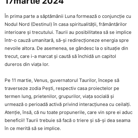
17martie 2024
În prima parte a săptămânii Luna formează o conjuncție cu
Nodul Nord (Destinul) în casa spiritualității, frământărilor
interioare și trecutului. Taurii au posibilitatea să se implice
într-o cauză umanitară, să-și redirecționeze energia spre
nevoile altora. De asemenea, se gândesc la o situație din
trecut, care i-a marcat și caută să închidă un capitol
dureros din viața lor.
Pe 11 martie, Venus, guvernatorul Taurilor, începe să
traverseze zodia Pești, respectiv casa proiectelor pe
termen lung, prietenilor, grupurilor, viața socială și
urmează o perioadă activă privind interacțiunea cu ceilalți.
Atenție, însă, că nu toate propunerile, care vin spre ei aduc
beneficii! Taurii trebuie să facă o triere și să-și dea seama
în ce merită să se implice.