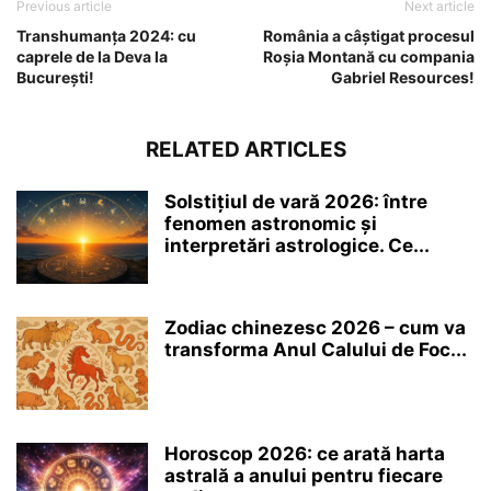
Previous article
Next article
Transhumanța 2024: cu
România a câștigat procesul
caprele de la Deva la
Roșia Montană cu compania
București!
Gabriel Resources!
RELATED ARTICLES
Solstițiul de vară 2026: între
fenomen astronomic și
interpretări astrologice. Ce...
Zodiac chinezesc 2026 – cum va
transforma Anul Calului de Foc...
Horoscop 2026: ce arată harta
astrală a anului pentru fiecare