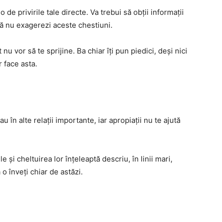
 de privirile tale directe. Va trebui să obții informații
să nu exagerezi aceste chestiuni.
nu vor să te sprijine. Ba chiar îți pun piedici, deși nici
r face asta.
 în alte relații importante, iar apropiații nu te ajută
 și cheltuirea lor înțeleaptă descriu, în linii mari,
o înveți chiar de astăzi.