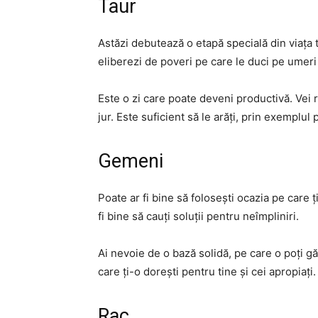
Taur
Astăzi debutează o etapă specială din viața ta
eliberezi de poveri pe care le duci pe umeri
Este o zi care poate deveni productivă. Vei r
jur. Este suficient să le arăți, prin exemplul 
Gemeni
Poate ar fi bine să folosești ocazia pe care ți
fi bine să cauți soluții pentru neîmpliniri.
Ai nevoie de o bază solidă, pe care o poți gă
care ți-o dorești pentru tine și cei apropiați.
Rac