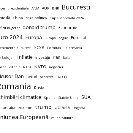
Bucuresti
AUR
ANM
BNR
egeri prezidențiale
niculă
China
criză politică
Cupa Mondială 2026
donald trump
Economie
ficit bugetar
uro 2024
Europa
Eurostat
Europa League
FCSB
enimente bucuresti
Formula 1
Germania
Inflație
Iran
investiții
ie Bolojan
Italia
NATO
rea Britanie
negocieri
NASA
icusor Dan
petrol
proteste
PRO TV
Romania
Rusia
chimbări climatice
SUA
Spania
Statele Unite
trump
Ucraina
mperaturi extreme
Ungaria
niunea Europeană
val de căldură