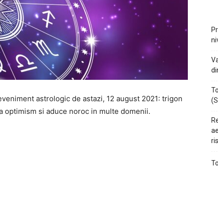
Pr
ni
Va
di
To
eveniment astrologic de astazi, 12 august 2021: trigon
(S
a optimism si aduce noroc in multe domenii.
Re
ae
ri
To