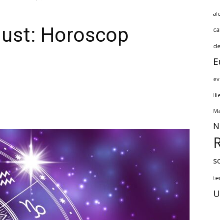
al
ust: Horoscop
ca
de
E
ev
Il
Ma
N
s
te
U