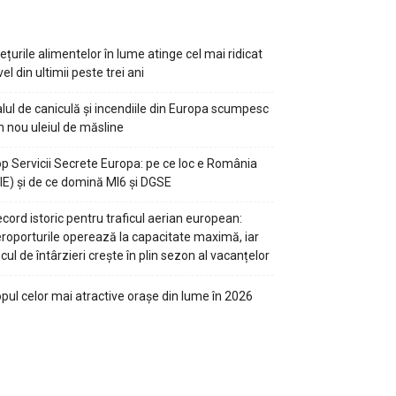
ețurile alimentelor în lume atinge cel mai ridicat
vel din ultimii peste trei ani
lul de caniculă și incendiile din Europa scumpesc
n nou uleiul de măsline
p Servicii Secrete Europa: pe ce loc e România
IE) și de ce domină MI6 și DGSE
cord istoric pentru traficul aerian european:
roporturile operează la capacitate maximă, iar
scul de întârzieri crește în plin sezon al vacanțelor
pul celor mai atractive orașe din lume în 2026