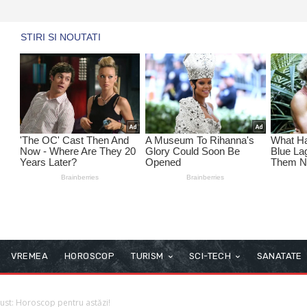
VREMEA
HOROSCOP
TURISM
SCI-TECH
SANATATE
st: Horoscop pentru astăzi!