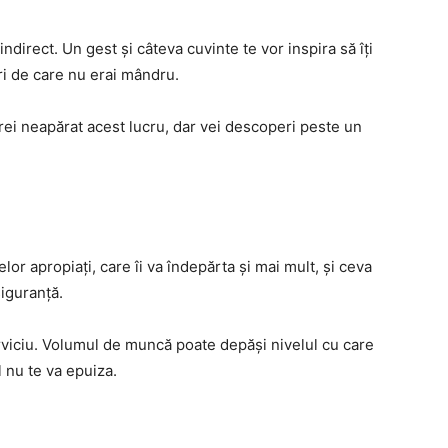
indirect. Un gest și câteva cuvinte te vor inspira să îți
ri de care nu erai mândru.
Vrei neapărat acest lucru, dar vei descoperi peste un
elor apropiați, care îi va îndepărta și mai mult, și ceva
siguranță.
 serviciu. Volumul de muncă poate depăși nivelul cu care
l nu te va epuiza.