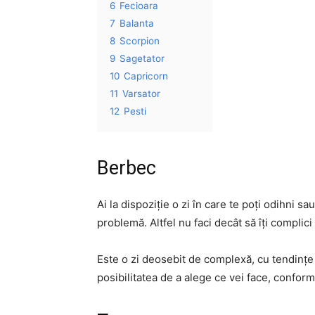
6
Fecioara
7
Balanta
8
Scorpion
9
Sagetator
10
Capricorn
11
Varsator
12
Pesti
Berbec
Ai la dispoziție o zi în care te poți odihni sa
problemă. Altfel nu faci decât să îți complici i
Este o zi deosebit de complexă, cu tendințe 
posibilitatea de a alege ce vei face, conform f