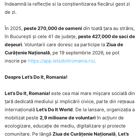
îndeamnă la reflecție si la conștientizarea fiecărui gest zi
de zi.
În 2025,
peste 270,000 de oameni
din toată țara au strâns,
în București și cele 41 de județe,
peste 427,000 de saci de
deșeuri
. Voluntarii care doresc sa participe la
Ziua de
Curățenie Națională
, pe 19 septembrie 2026, se pot
inscrie pe
https://app.letsdoitromania.ro/
.
Despre Let’s Do It, Romania!
Let’s Do It, Romania!
este cea mai mare mișcare socială din
țară dedicată mediului și implicării civice, parte din rețeaua
internațională
Let’s Do It World
. De la lansare, organizația a
mobilizat peste
2,9 milioane de voluntari
în acțiuni de
ecologizare, educație de mediu, digitalizare și proiecte
comunitare. Pe lângă
Ziua de Curățenie Națională
,
Let’s