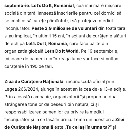
septembrie
.
Let’s Do It, Romania!
, cea mai mare mișcare
socială din țară, lansează înscrierile pentru cei dornici să
se implice să curețe pământul și să protejeze mediul
înconjurător.
Peste 2,9 milioane de voluntari
din toată țara
s-au implicat, în ultimii 15 ani, în acțiuni de curățenie alături
de echipa
Let’s Do It, Romania
, care face parte din
organizația globală
Let’s Do It World
. Pe 19 septembrie,
milioane de oameni din întreaga lume vor face simultan
curățenie în 190 de țări.
Ziua de Curățenie Națională
, recunoscută oficial prin
Legea 266/2024, ajunge în acest an la cea de-a 13-a ediție.
Prin această campanie, organizatorii își propun nu doar
strângerea tonelor de deșeuri din natură, ci și
responsabilizarea oamenilor cu privire la mediul
înconjurător și la ce lasă în urmă. Tema din acest an a
Zilei
de Curățenie Națională
este
„Tu ce lași în urma ta?”
și