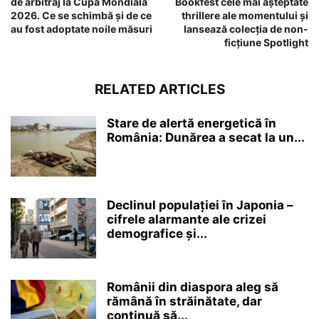
de arbitraj la Cupa Mondială
Bookfest cele mai așteptate
2026. Ce se schimbă și de ce
thrillere ale momentului și
au fost adoptate noile măsuri
lansează colecția de non-
ficțiune Spotlight
RELATED ARTICLES
Stare de alertă energetică în
România: Dunărea a secat la un...
Declinul populației în Japonia –
cifrele alarmante ale crizei
demografice și...
Românii din diaspora aleg să
rămână în străinătate, dar
continuă să...