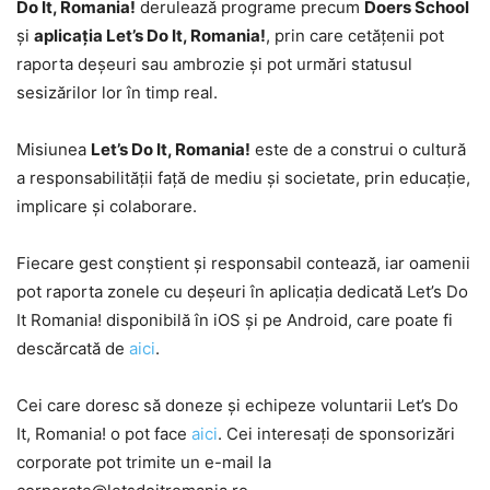
Do It, Romania!
derulează programe precum
Doers School
și
aplicația Let’s Do It, Romania!
, prin care cetățenii pot
raporta deșeuri sau ambrozie și pot urmări statusul
sesizărilor lor în timp real.
Misiunea
Let’s Do It, Romania!
este de a construi o cultură
a responsabilității față de mediu și societate, prin educație,
implicare și colaborare.
Fiecare gest conștient și responsabil contează, iar oamenii
pot raporta zonele cu deșeuri în aplicația dedicată Let’s Do
It Romania! disponibilă în iOS și pe Android, care poate fi
descărcată de
aici
.
Cei care doresc să doneze și echipeze voluntarii Let’s Do
It, Romania! o pot face
aici
. Cei interesați de sponsorizări
corporate pot trimite un e-mail la