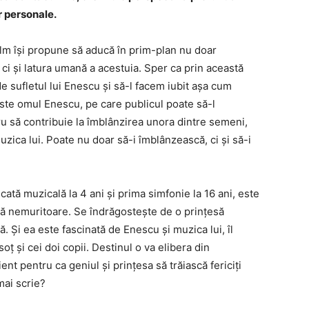
or personale.
lm își propune să aducă în prim-plan nu doar
ci și latura umană a acestuia. Sper ca prin această
 sufletul lui Enescu și să-l facem iubit așa cum
ste omul Enescu, pe care publicul poate să-l
ru să contribuie la îmblânzirea unora dintre semeni,
zica lui. Poate nu doar să-i îmblânzească, ci și să-i
tă muzicală la 4 ani și prima simfonie la 16 ani, este
ră nemuritoare. Se îndrăgostește de o prințesă
ă. Și ea este fascinată de Enescu și muzica lui, îl
soț și cei doi copii. Destinul o va elibera din
ient pentru ca geniul și prințesa să trăiască fericiți
mai scrie?