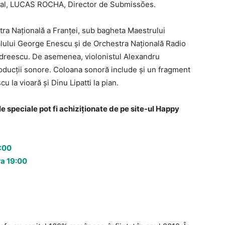
al, LUCAS ROCHA, Director de Submissões.
ra Națională a Franței, sub bagheta Maestrului
ivalului George Enescu și de Orchestra Națională Radio
dreescu. De asemenea, violonistul Alexandru
oducții sonore. Coloana sonoră include și un fragment
u la vioară și Dinu Lipatti la pian.
le speciale pot fi achiziționate de pe site-ul Happy
9:00
ra 19:00