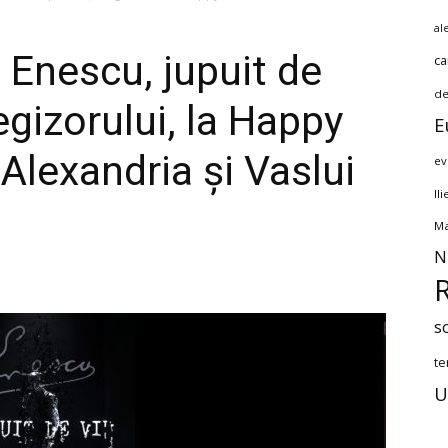
al
e Enescu, jupuit de
ca
de
egizorului, la Happy
E
Alexandria și Vaslui
ev
Il
Ma
N
s
te
U