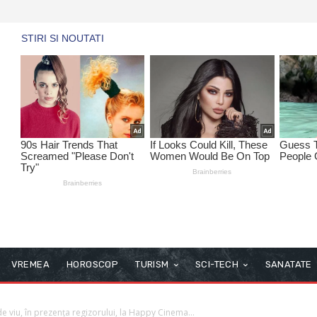
VREMEA
HOROSCOP
TURISM
SCI-TECH
SANATATE
de viu, în prezența regizorului, la Happy Cinema...