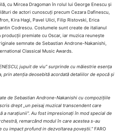
ilă, cu Mircea Dragoman în rolul lui George Enescu și
lături de actori cunoscuți precum Cezara Dafinescu,
on, Kira Hagi, Pavel Ulici, Filip Ristovski, Erica
antin Codrescu. Costumele sunt create de italianul
 producții premiate cu Oscar, iar muzica reunește
originale semnate de Sebastian Androne-Nakanishi,
ernational Classical Music Awards.
 „ENESCU, jupuit de viu” surprinde cu măiestrie esența
, prin atenția deosebită acordată detaliilor de epocă și
nate de Sebastian Androne-Nakanishi cu compozițiile
escris drept „un peisaj muzical transcendent care
 a narațiunii”. Au fost impresionați în mod special de
orchestră, remarcând modul în care acestea s-au
 cu impact profund in dezvoltarea poveştii.”
FARO