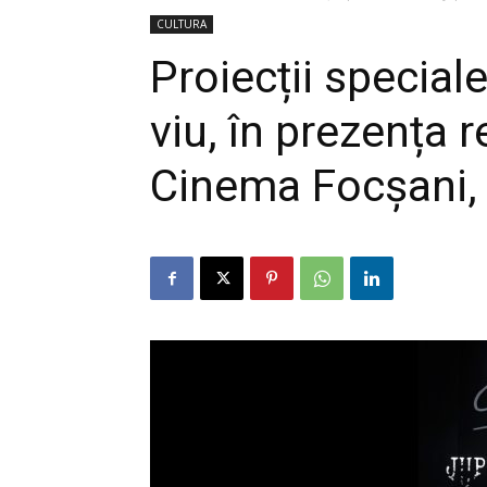
CULTURA
Proiecții special
viu, în prezența r
Cinema Focșani, 