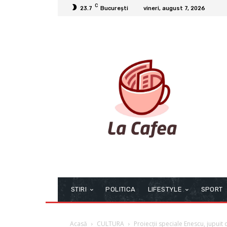
C
23.7
București
vineri, august 7, 2026
STIRI
POLITICA
LIFESTYLE
SPORT
Acasă
CULTURA
Proiecții speciale Enescu, jupuit 