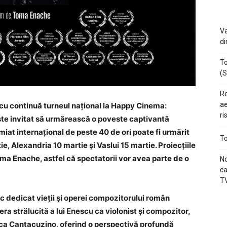
Va
di
To
(S
Re
ae
scu continuă turneul național la Happy Cinema:
ri
este invitat să urmărească o poveste captivantă
emiat internațional de peste 40 de ori poate fi urmărit
To
, Alexandria 10 martie și Vaslui 15 martie. Proiecțiile
ma Enache, astfel că spectatorii vor avea parte de o
No
ca
TV
ic dedicat vieții și operei compozitorului român
ra strălucită a lui Enescu ca violonist și compozitor,
ruca Cantacuzino, oferind o perspectivă profundă