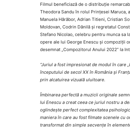
Filmul beneficiază de o distribuție remarcab
Theodora Sandu în rolul Prințesei Maruca, a
Manuela Hărăbor, Adrian Titieni, Cristian Sofr
Moldovan, Codrin Dănilă și regretatul Const
Stefano Nicolao, celebru pentru munca sa la
opere ale lui George Enescu și compoziții 
desemnat „Compozitorul Anului 2022” la Int
“Juriul a fost impresionat de modul în care
începutului de secol XX în România și Franța
prin alcatuirea vizuală uluitoare.
Îmbinarea perfectă a muzicii originale sem
lui Enescu a creat ceea ce juriul nostru a d
oglindește perfect complexitatea psihologică
maniera în care au fost filmate scenele cu 
transformat din simple secvenţe în elemente