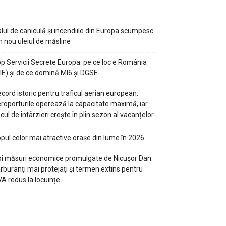
lul de caniculă și incendiile din Europa scumpesc
n nou uleiul de măsline
p Servicii Secrete Europa: pe ce loc e România
IE) și de ce domină MI6 și DGSE
cord istoric pentru traficul aerian european:
roporturile operează la capacitate maximă, iar
scul de întârzieri crește în plin sezon al vacanțelor
pul celor mai atractive orașe din lume în 2026
i măsuri economice promulgate de Nicușor Dan:
rburanți mai protejați și termen extins pentru
A redus la locuințe