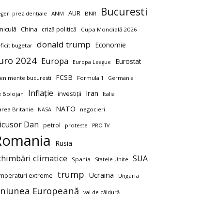
Bucuresti
AUR
ANM
BNR
egeri prezidențiale
niculă
China
criză politică
Cupa Mondială 2026
donald trump
Economie
ficit bugetar
uro 2024
Europa
Eurostat
Europa League
FCSB
enimente bucuresti
Formula 1
Germania
Inflație
Iran
investiții
ie Bolojan
Italia
NATO
rea Britanie
negocieri
NASA
icusor Dan
petrol
proteste
PRO TV
Romania
Rusia
chimbări climatice
SUA
Spania
Statele Unite
trump
Ucraina
mperaturi extreme
Ungaria
niunea Europeană
val de căldură