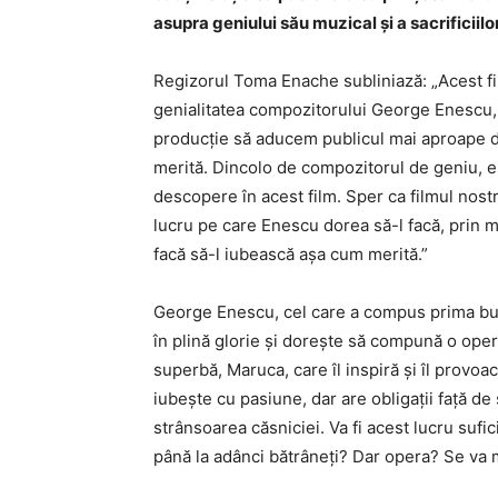
asupra geniului său muzical și a sacrificiil
Regizorul Toma Enache subliniază: „Acest fi
genialitatea compozitorului George Enescu, 
producție să aducem publicul mai aproape de
merită. Dincolo de compozitorul de geniu, e
descopere în acest film. Sper ca filmul nost
lucru pe care Enescu dorea să-l facă, prin mu
facă să-l iubească așa cum merită.”
George Enescu, cel care a compus prima buca
în plină glorie și dorește să compună o ope
superbă, Maruca, care îl inspiră și îl provoac
iubește cu pasiune, dar are obligații față de 
strânsoarea căsniciei. Va fi acest lucru sufic
până la adânci bătrâneți? Dar opera? Se va 