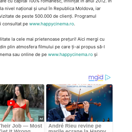
 cu capital 100% românesc, înființat în anul 2012. În
a nivel național și unul în Republica Moldova, iar
izitate de peste 500.000 de clienți. Programul
fi consultat pe
www.happycinema.ro
.
tate la cele mai prietenoase prețuri!
Aici mergi cu
din plin atmosfera filmului pe care ți-ai propus să-l
cinema sau online de pe
www.happycinema.ro
și