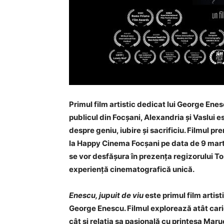
Primul film artistic dedicat lui George Ene
publicul din Focșani, Alexandria și Vaslui 
despre geniu, iubire și sacrificiu. Filmul pr
la Happy Cinema Focșani pe data de 9 martie
se vor desfășura în prezența regizorului To
experiență cinematografică unică.
Enescu, jupuit de viu
este primul film artist
George Enescu. Filmul explorează atât carie
cât și relația sa pasională cu prințesa Ma