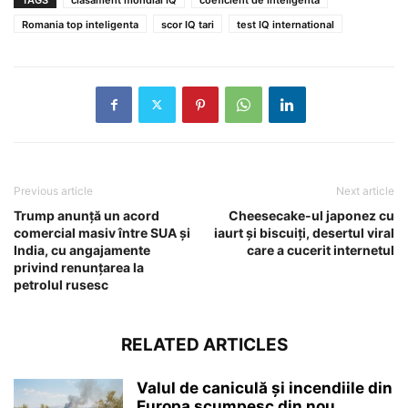
Romania top inteligenta
scor IQ tari
test IQ international
Previous article
Next article
Trump anunță un acord
Cheesecake-ul japonez cu
comercial masiv între SUA și
iaurt și biscuiți, desertul viral
India, cu angajamente
care a cucerit internetul
privind renunțarea la
petrolul rusesc
RELATED ARTICLES
Valul de caniculă și incendiile din
Europa scumpesc din nou