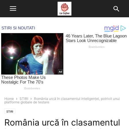
Home
STIRI
România urcă în clasamentul inteligenței, potrivit unui
platforme globale de testare
STIRI
România urcă în clasamentul