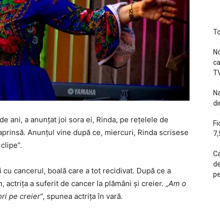
To
No
ca
TV
Na
di
e ani, a anunțat joi sora ei, Rinda, pe rețelele de
Fi
aprinsă. Anunțul vine după ce, miercuri, Rinda scrisese
7,
clipe”.
Ca
de
 cu cancerul, boală care a tot recidivat. După ce a
pe
actrița a suferit de cancer la plămâni și creier. „
Am o
ri pe creier
”, spunea actrița în vară.