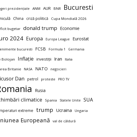
Bucuresti
AUR
ANM
BNR
egeri prezidențiale
niculă
China
criză politică
Cupa Mondială 2026
donald trump
Economie
ficit bugetar
uro 2024
Europa
Eurostat
Europa League
FCSB
enimente bucuresti
Formula 1
Germania
Inflație
Iran
investiții
ie Bolojan
Italia
NATO
rea Britanie
negocieri
NASA
icusor Dan
petrol
proteste
PRO TV
Romania
Rusia
chimbări climatice
SUA
Spania
Statele Unite
trump
Ucraina
mperaturi extreme
Ungaria
niunea Europeană
val de căldură