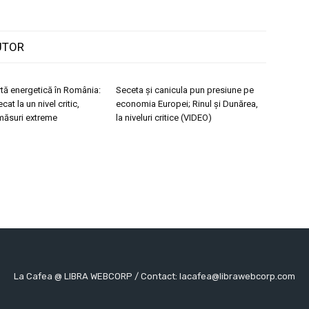
UTOR
rtă energetică în România:
Seceta și canicula pun presiune pe
at la un nivel critic,
economia Europei; Rinul și Dunărea,
 măsuri extreme
la niveluri critice (VIDEO)
La Cafea @ LIBRA WEBCORP / Contact: lacafea@librawebcorp.com