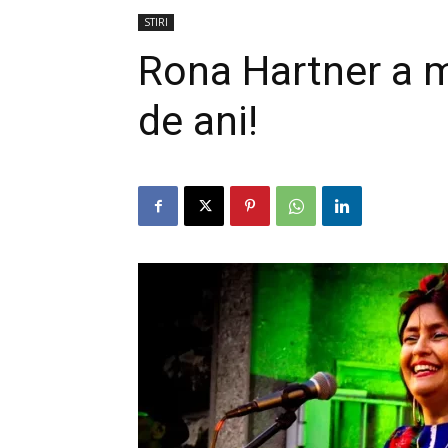
STIRI
Rona Hartner a m
de ani!