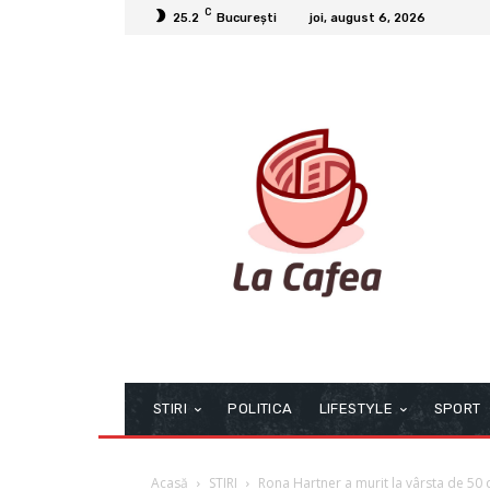
C
25.2
București
joi, august 6, 2026
STIRI
POLITICA
LIFESTYLE
SPORT
Acasă
STIRI
Rona Hartner a murit la vârsta de 50 