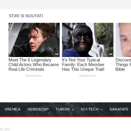
VREMEA
HOROSCOP
TURISM
SCI-TECH
SANATATE
de ani!