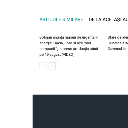
ARTICOLE SIMILARE
DE LA ACELAȘI A
Bolojan anunță măsuri de urgență în
Stare de ale
energie: Dacia, Ford și alte mari
Dunărea a sec
companii își opresc producția până
Guvernul ia
pe 19 august (VIDEO)