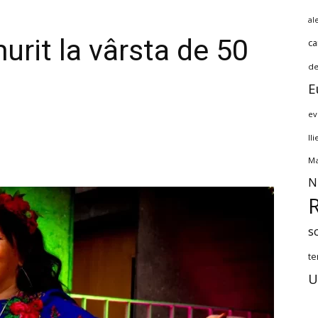
al
urit la vârsta de 50
ca
de
E
ev
Il
Ma
N
s
te
U