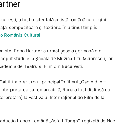
artner
urești, a fost o talentată artistă română cu origini
ță, compozitoare și textieră. În ultimul timp își
o România Cultural
.
nomiste, Rona Hartner a urmat școala germană din
început studiile la Școala de Muzică Titu Maiorescu, iar
cademia de Teatru și Film din București.
tlif i-a oferit rolul principal în filmul „Gadjo dilo –
 interpretarea sa remarcabilă, Rona a fost distinsă cu
rpretare) la Festivalul Internațional de Film de la
producția franco-română „Asfalt-Tango”, regizată de Nae