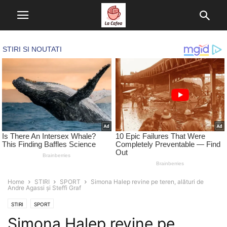
Home
STIRI
SPORT
Simona Halep revine pe teren, alături de
Andre Agassi și Steffi Graf
STIRI
SPORT
Simona Halep revine pe