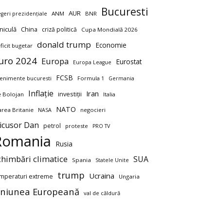
Bucuresti
AUR
ANM
BNR
egeri prezidențiale
niculă
China
criză politică
Cupa Mondială 2026
donald trump
Economie
ficit bugetar
uro 2024
Europa
Eurostat
Europa League
FCSB
enimente bucuresti
Formula 1
Germania
Inflație
Iran
investiții
ie Bolojan
Italia
NATO
rea Britanie
negocieri
NASA
icusor Dan
petrol
proteste
PRO TV
Romania
Rusia
chimbări climatice
SUA
Spania
Statele Unite
trump
Ucraina
mperaturi extreme
Ungaria
niunea Europeană
val de căldură