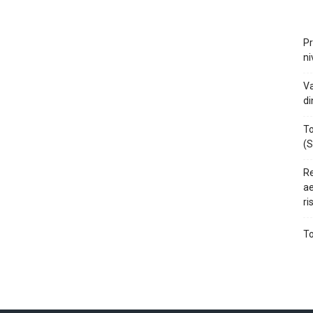
Pr
ni
Va
di
To
(S
Re
ae
ri
To