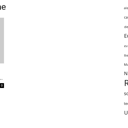
ne
al
ca
de
E
ev
Il
Ma
N
..
0
s
te
U