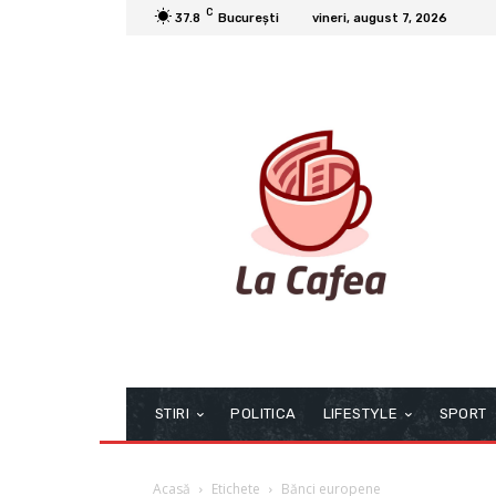
C
37.8
București
vineri, august 7, 2026
STIRI
POLITICA
LIFESTYLE
SPORT
Acasă
Etichete
Bănci europene