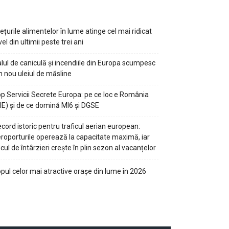
ețurile alimentelor în lume atinge cel mai ridicat
vel din ultimii peste trei ani
lul de caniculă și incendiile din Europa scumpesc
n nou uleiul de măsline
p Servicii Secrete Europa: pe ce loc e România
IE) și de ce domină MI6 și DGSE
cord istoric pentru traficul aerian european:
roporturile operează la capacitate maximă, iar
scul de întârzieri crește în plin sezon al vacanțelor
pul celor mai atractive orașe din lume în 2026