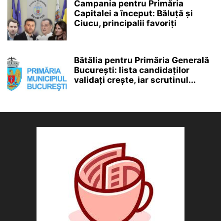
Campania pentru Primăria
Capitalei a început: Băluță și
Ciucu, principalii favoriți
Bătălia pentru Primăria Generală
București: lista candidaților
validați crește, iar scrutinul...