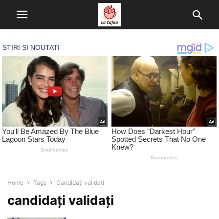
Home
Tags
Candidați validați
candidați validați