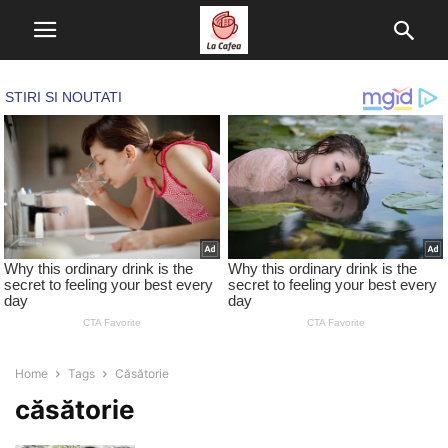
Home
Tags
Căsătorie
căsătorie