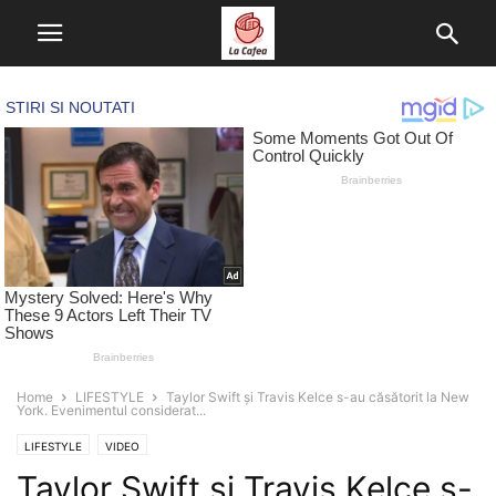
Home
LIFESTYLE
Taylor Swift și Travis Kelce s-au căsătorit la New
York. Evenimentul considerat...
LIFESTYLE
VIDEO
Taylor Swift și Travis Kelce s-