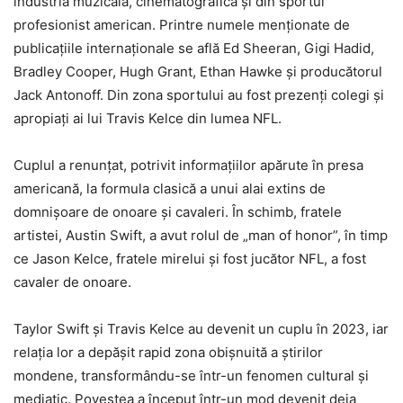
industria muzicală, cinematografică și din sportul
profesionist american. Printre numele menționate de
publicațiile internaționale se află Ed Sheeran, Gigi Hadid,
Bradley Cooper, Hugh Grant, Ethan Hawke și producătorul
Jack Antonoff. Din zona sportului au fost prezenți colegi și
apropiați ai lui Travis Kelce din lumea NFL.
Cuplul a renunțat, potrivit informațiilor apărute în presa
americană, la formula clasică a unui alai extins de
domnișoare de onoare și cavaleri. În schimb, fratele
artistei, Austin Swift, a avut rolul de „man of honor”, în timp
ce Jason Kelce, fratele mirelui și fost jucător NFL, a fost
cavaler de onoare.
Taylor Swift și Travis Kelce au devenit un cuplu în 2023, iar
relația lor a depășit rapid zona obișnuită a știrilor
mondene, transformându-se într-un fenomen cultural și
mediatic. Povestea a început într-un mod devenit deja