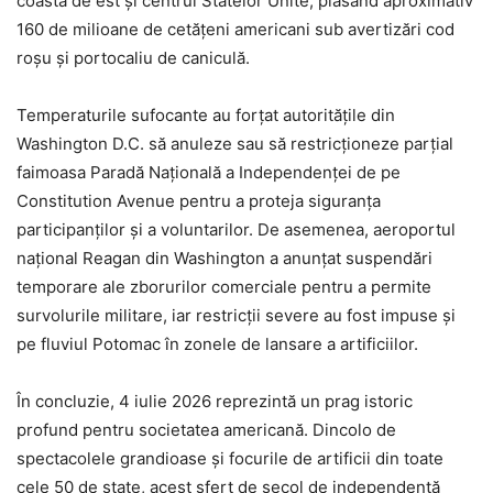
coasta de est și centrul Statelor Unite, plasând aproximativ
160 de milioane de cetățeni americani sub avertizări cod
roșu și portocaliu de caniculă.
Temperaturile sufocante au forțat autoritățile din
Washington D.C. să anuleze sau să restricționeze parțial
faimoasa Paradă Națională a Independenței de pe
Constitution Avenue pentru a proteja siguranța
participanților și a voluntarilor. De asemenea, aeroportul
național Reagan din Washington a anunțat suspendări
temporare ale zborurilor comerciale pentru a permite
survolurile militare, iar restricții severe au fost impuse și
pe fluviul Potomac în zonele de lansare a artificiilor.
În concluzie, 4 iulie 2026 reprezintă un prag istoric
profund pentru societatea americană. Dincolo de
spectacolele grandioase și focurile de artificii din toate
cele 50 de state, acest sfert de secol de independență