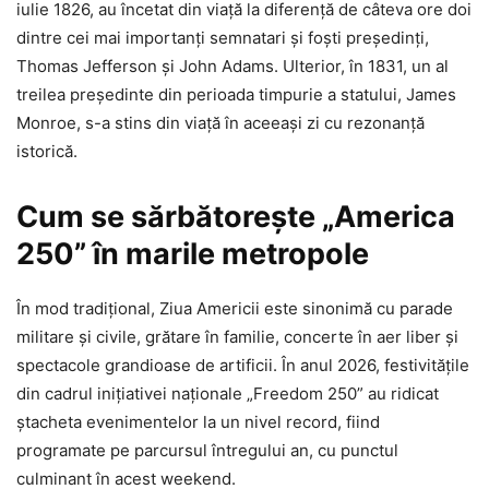
iulie 1826, au încetat din viață la diferență de câteva ore doi
dintre cei mai importanți semnatari și foști președinți,
Thomas Jefferson și John Adams. Ulterior, în 1831, un al
treilea președinte din perioada timpurie a statului, James
Monroe, s-a stins din viață în aceeași zi cu rezonanță
istorică.
Cum se sărbătorește „America
250” în marile metropole
În mod tradițional, Ziua Americii este sinonimă cu parade
militare și civile, grătare în familie, concerte în aer liber și
spectacole grandioase de artificii. În anul 2026, festivitățile
din cadrul inițiativei naționale „Freedom 250” au ridicat
ștacheta evenimentelor la un nivel record, fiind
programate pe parcursul întregului an, cu punctul
culminant în acest weekend.