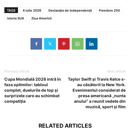
TAGS
4 iulie 2026
Declarația de Independență
Freedom 250
istoria SUA
Ziua Americii
Previous article
Next article
Cupa Mondială 2026 intră în
Taylor Swift și Travis Kelce s-
faza optimilor: tabloul
au căsătorit la New York.
complet, duelurile de top și
Evenimentul considerat de
surprizele care au schimbat
presa americană „nunta
competiția
anului” a reunit vedete din
muzică, sport și film
RELATED ARTICLES